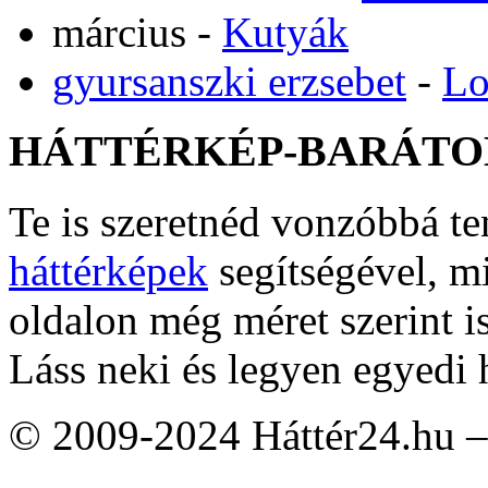
március
-
Kutyák
gyursanszki erzsebet
-
Lo
HÁTTÉRKÉP-BARÁTO
Te is szeretnéd vonzóbbá t
háttérképek
segítségével, m
oldalon még méret szerint i
Láss neki és legyen egyedi 
© 2009-2024 Háttér24.hu – 