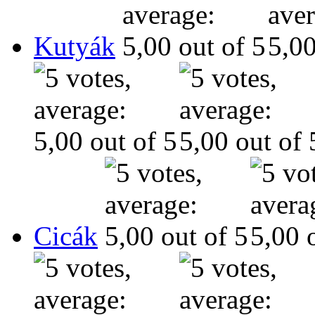
Kutyák
Cicák