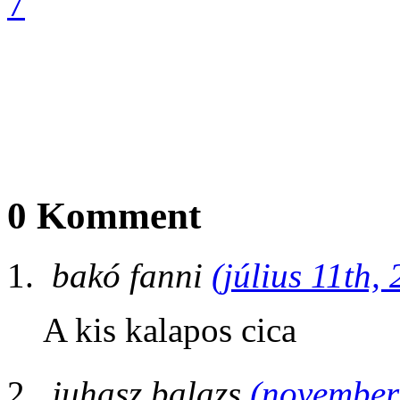
0 Komment
bakó fanni
(július 11th,
A kis kalapos cica
juhasz.balazs
(november 