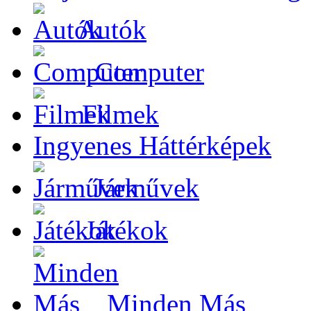
Autók
Computer
Filmek
Ingyenes Háttérképek
Járművek
Játékok
Minden Más