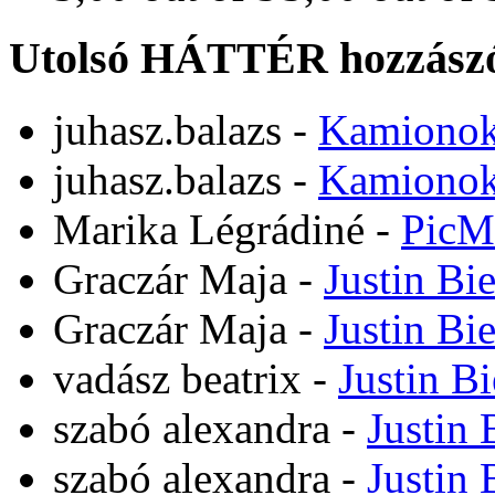
Utolsó HÁTTÉR hozzászó
juhasz.balazs
-
Kamiono
juhasz.balazs
-
Kamiono
Marika Légrádiné
-
PicM
Graczár Maja
-
Justin Bi
Graczár Maja
-
Justin Bi
vadász beatrix
-
Justin B
szabó alexandra
-
Justin 
szabó alexandra
-
Justin 