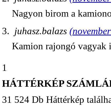
Nagyon birom a kamiono
juhasz.balazs
(november 
Kamion rajongó vagyak 
1
HÁTTÉRKÉP SZÁMLÁ
31 524 Db Háttérkép találha