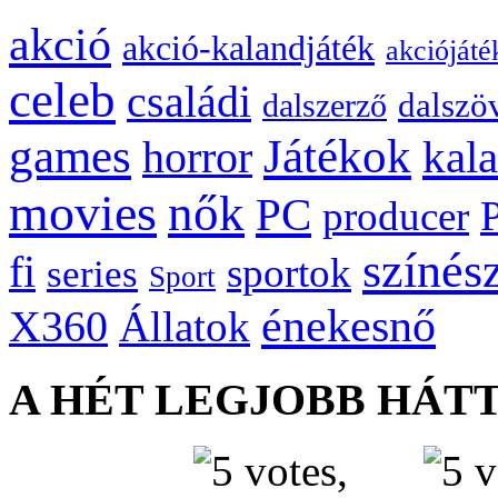
akció
akció-kalandjáték
akciójáté
celeb
családi
dalszö
dalszerző
games
Játékok
kal
horror
movies
nők
PC
producer
színés
fi
sportok
series
Sport
énekesnő
X360
Állatok
A HÉT LEGJOBB HÁT