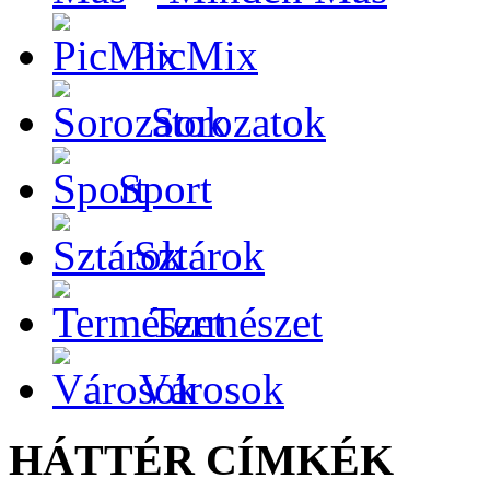
PicMix
Sorozatok
Sport
Sztárok
Természet
Városok
HÁTTÉR CÍMKÉK