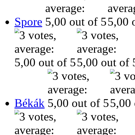
Spore
Békák