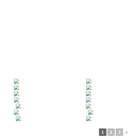
1
2
3
►