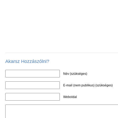
Akarsz Hozzászólni?
Név (szükséges)
E-mail (nem publikus) (szükséges)
Weboldal