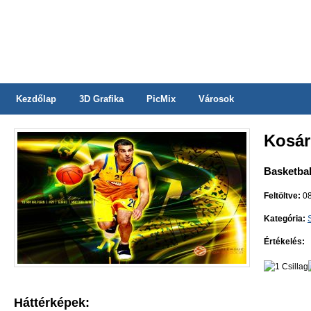
Kezdőlap
3D Grafika
PicMix
Városok
Kosár
Basketbal
Feltöltve:
08
Kategória:
Értékelés:
Háttérképek: