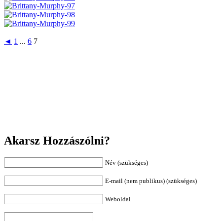
◄
1
...
6
7
Akarsz Hozzászólni?
Név (szükséges)
E-mail (nem publikus) (szükséges)
Weboldal