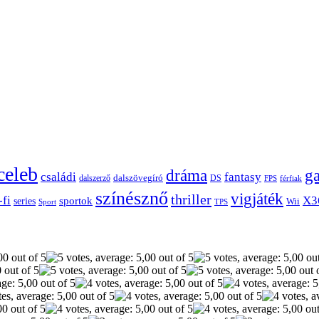
celeb
dráma
g
családi
fantasy
dalszerző
dalszövegíró
DS
FPS
férfiak
színésznő
vigjáték
thriller
-fi
X3
sportok
series
Wii
Sport
TPS