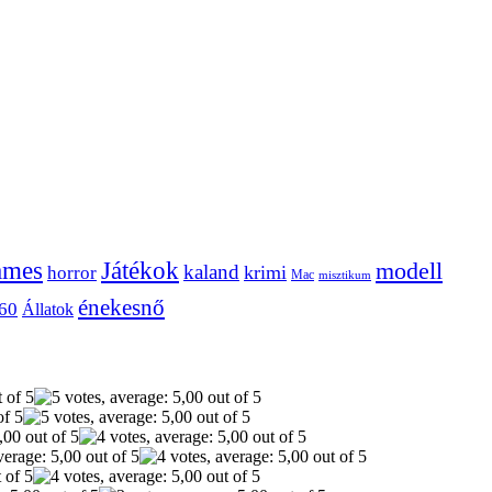
ames
Játékok
modell
kaland
krimi
horror
Mac
misztikum
énekesnő
60
Állatok