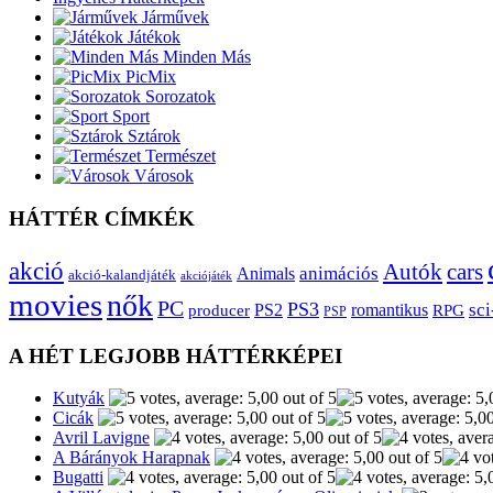
Járművek
Játékok
Minden Más
PicMix
Sorozatok
Sport
Sztárok
Természet
Városok
HÁTTÉR CÍMKÉK
akció
Autók
cars
animációs
Animals
akció-kalandjáték
akciójáték
movies
nők
PC
PS3
sci
producer
PS2
romantikus
RPG
PSP
A HÉT LEGJOBB HÁTTÉRKÉPEI
Kutyák
Cicák
Avril Lavigne
A Bárányok Harapnak
Bugatti