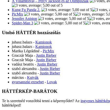
A Villámtolvaj – Percy Jackson és az Olimpisziak
Kung Fu Panda 2.
PicMix
Jennifer Aniston
Spider-Man 3
Utolsó HÁTTÉR hozzászólás
juhasz.balazs
-
Kamionok
juhasz.balazs
-
Kamionok
Marika Légrádiné
-
PicMix
Graczár Maja
-
Justin Bieber
Graczár Maja
-
Justin Bieber
vadász beatrix
-
Justin Bieber
szabó alexandra
-
Justin Bieber
szabó alexandra
-
Justin Bieber
március
-
Kutyák
gyursanszki erzsebet
-
Lovak
HÁTTÉRKÉP-BARÁTOK
Te is szeretnéd vonzóbbá tenni a képernyődet? Az
ingyenes háttérkép
háttérképed!