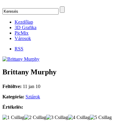
Kezdőlap
3D Grafika
PicMix
Városok
RSS
Brittany Murphy
Feltöltve:
11 jan 10
Kategória:
Sztárok
Értékelés: