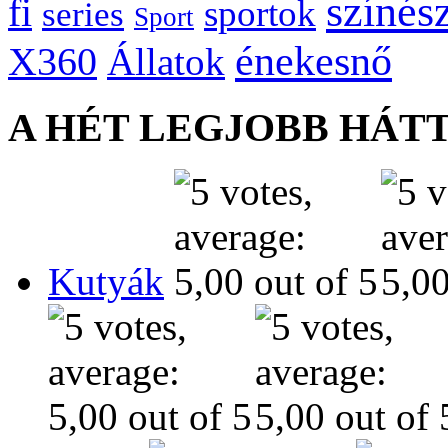
színés
fi
sportok
series
Sport
énekesnő
X360
Állatok
A HÉT LEGJOBB HÁT
Kutyák