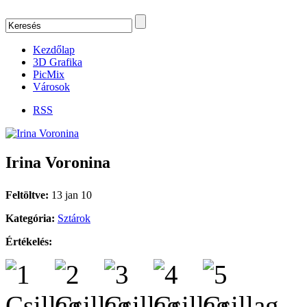
Kezdőlap
3D Grafika
PicMix
Városok
RSS
Irina Voronina
Feltöltve:
13 jan 10
Kategória:
Sztárok
Értékelés: