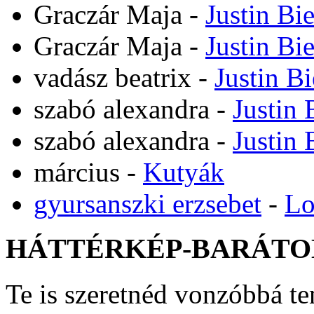
Graczár Maja
-
Justin Bi
Graczár Maja
-
Justin Bi
vadász beatrix
-
Justin B
szabó alexandra
-
Justin 
szabó alexandra
-
Justin 
március
-
Kutyák
gyursanszki erzsebet
-
Lo
HÁTTÉRKÉP-BARÁTO
Te is szeretnéd vonzóbbá t