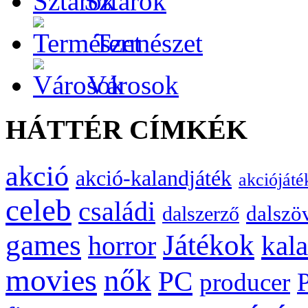
Sztárok
Természet
Városok
HÁTTÉR CÍMKÉK
akció
akció-kalandjáték
akciójáté
celeb
családi
dalszö
dalszerző
games
Játékok
kal
horror
movies
nők
PC
producer