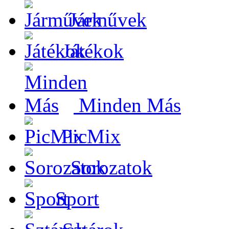
Járművek
Játékok
Minden Más
PicMix
Sorozatok
Sport