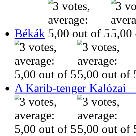
Békák
A Karib-tenger Kalózai –