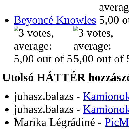
Beyoncé Knowles
Utolsó HÁTTÉR hozzászó
juhasz.balazs
-
Kamiono
juhasz.balazs
-
Kamiono
Marika Légrádiné
-
PicM