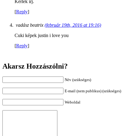
Kérlek írj.
[
Reply
]
vadász beatrix
(február 19th, 2016 at 19:16)
Cuki képek justin i love you
[
Reply
]
Akarsz Hozzászólni?
Név (szükséges)
E-mail (nem publikus) (szükséges)
Weboldal