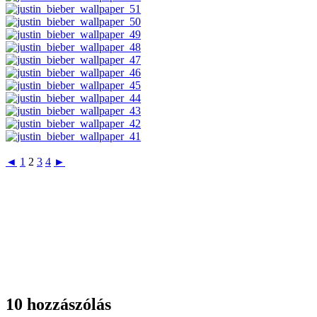
◄
1
2
3
4
►
10 hozzászólás