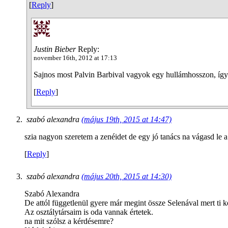
[
Reply
]
Justin Bieber
Reply:
november 16th, 2012 at 17:13
Sajnos most Palvin Barbival vagyok egy hullámhosszon, így eg
[
Reply
]
szabó alexandra
(május 19th, 2015 at 14:47)
szia nagyon szeretem a zenéidet de egy jó tanács na vágasd le
[
Reply
]
szabó alexandra
(május 20th, 2015 at 14:30)
Szabó Alexandra
De attól függetlenül gyere már megint össze Selenával mert ti k
Az osztálytársaim is oda vannak értetek.
na mit szólsz a kérdésemre?