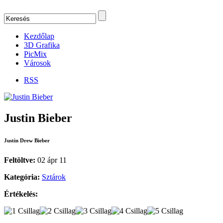
Kezdőlap
3D Grafika
PicMix
Városok
RSS
Justin Bieber
Justin Drew Bieber
Feltöltve:
02 ápr 11
Kategória:
Sztárok
Értékelés: