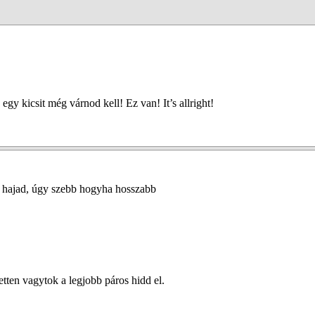
y kicsit még várnod kell! Ez van! It’s allright!
 a hajad, úgy szebb hogyha hosszabb
etten vagytok a legjobb páros hidd el.