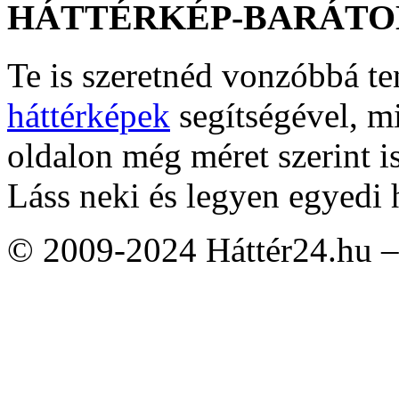
HÁTTÉRKÉP-BARÁTO
Te is szeretnéd vonzóbbá t
háttérképek
segítségével, m
oldalon még méret szerint i
Láss neki és legyen egyedi 
© 2009-2024 Háttér24.hu – 