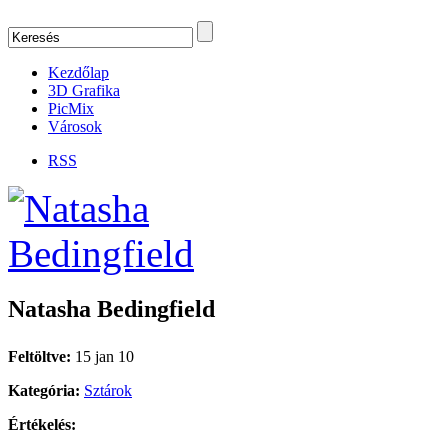
Kezdőlap
3D Grafika
PicMix
Városok
RSS
Natasha Bedingfield
Feltöltve:
15 jan 10
Kategória:
Sztárok
Értékelés: