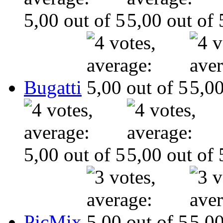
Bugatti
PicMix