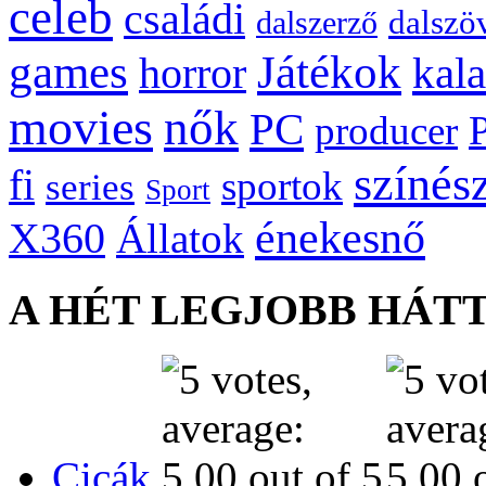
celeb
családi
dalszö
dalszerző
games
Játékok
kal
horror
movies
nők
PC
producer
színés
fi
sportok
series
Sport
énekesnő
X360
Állatok
A HÉT LEGJOBB HÁT
Cicák