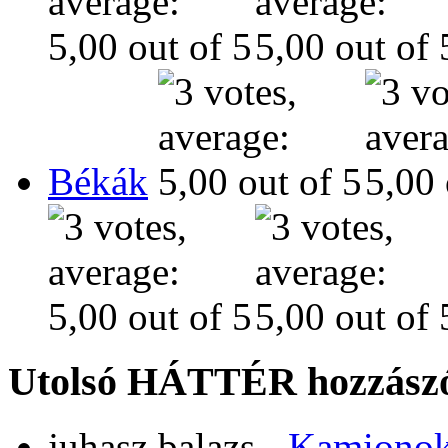
Békák
Utolsó HÁTTÉR hozzászó
juhasz.balazs
-
Kamiono