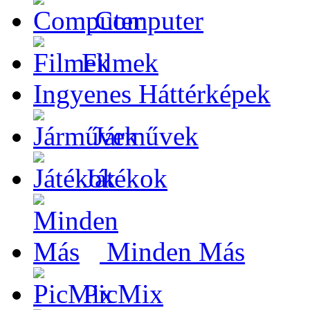
Computer
Filmek
Ingyenes Háttérképek
Járművek
Játékok
Minden Más
PicMix