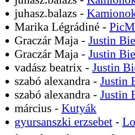
juhasz.balazs
-
Kamiono
Marika Légrádiné
-
PicM
Graczár Maja
-
Justin Bi
Graczár Maja
-
Justin Bi
vadász beatrix
-
Justin B
szabó alexandra
-
Justin 
szabó alexandra
-
Justin 
március
-
Kutyák
gyursanszki erzsebet
-
Lo