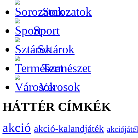
Sorozatok
Sport
Sztárok
Természet
Városok
HÁTTÉR CÍMKÉK
akció
akció-kalandjáték
akciójáté