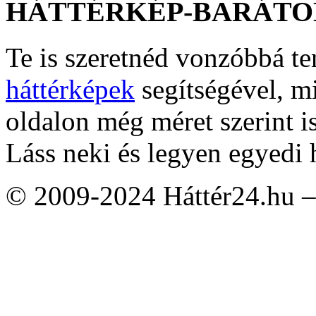
HÁTTÉRKÉP-BARÁTO
Te is szeretnéd vonzóbbá t
háttérképek
segítségével, m
oldalon még méret szerint i
Láss neki és legyen egyedi 
© 2009-2024 Háttér24.hu – 