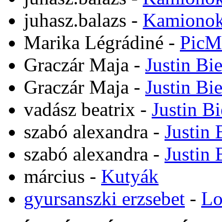
juhasz.balazs
-
Kamiono
Marika Légrádiné
-
PicM
Graczár Maja
-
Justin Bi
Graczár Maja
-
Justin Bi
vadász beatrix
-
Justin B
szabó alexandra
-
Justin 
szabó alexandra
-
Justin 
március
-
Kutyák
gyursanszki erzsebet
-
Lo