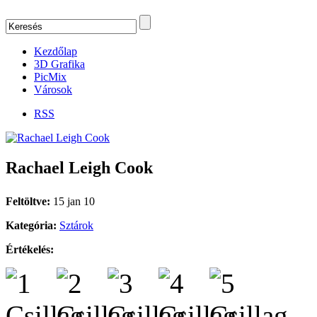
Kezdőlap
3D Grafika
PicMix
Városok
RSS
Rachael Leigh Cook
Feltöltve:
15 jan 10
Kategória:
Sztárok
Értékelés: