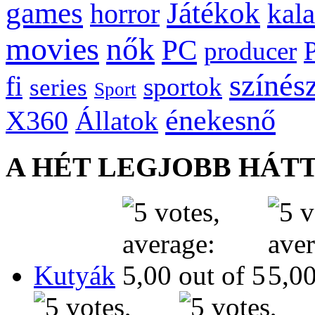
games
Játékok
kal
horror
movies
nők
PC
producer
színés
fi
sportok
series
Sport
énekesnő
X360
Állatok
A HÉT LEGJOBB HÁT
Kutyák