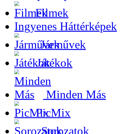
Filmek
Ingyenes Háttérképek
Járművek
Játékok
Minden Más
PicMix
Sorozatok