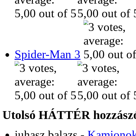
Spider-Man 3
Utolsó HÁTTÉR hozzászó
juhasz.balazs
-
Kamiono