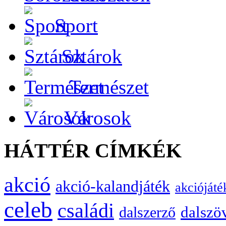
Sport
Sztárok
Természet
Városok
HÁTTÉR CÍMKÉK
akció
akció-kalandjáték
akciójáté
celeb
családi
dalszö
dalszerző