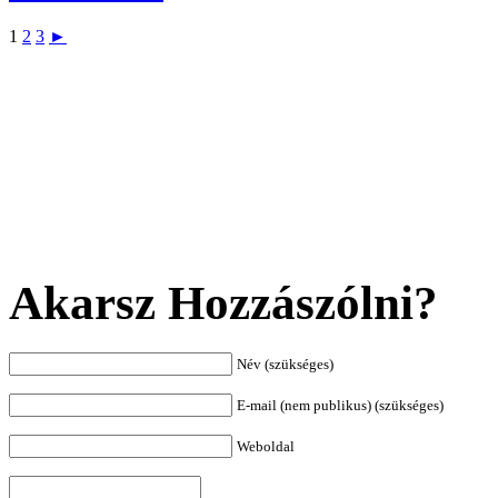
1
2
3
►
Akarsz Hozzászólni?
Név (szükséges)
E-mail (nem publikus) (szükséges)
Weboldal