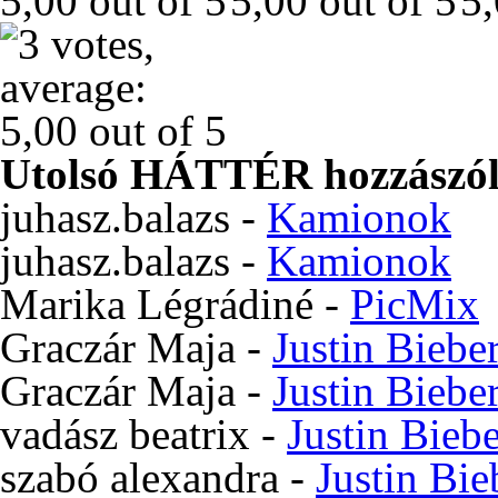
Utolsó HÁTTÉR hozzászól
juhasz.balazs
-
Kamionok
juhasz.balazs
-
Kamionok
Marika Légrádiné
-
PicMix
Graczár Maja
-
Justin Biebe
Graczár Maja
-
Justin Biebe
vadász beatrix
-
Justin Bieb
szabó alexandra
-
Justin Bie