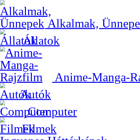
Alkalmak, Ünnep
Állatok
Anime-Manga-Ra
Autók
Computer
Filmek