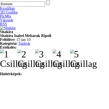
Kezdőlap
3D Grafika
PicMix
Városok
RSS
Shakira
Shakira Isabel Mebarak Ripoll
Feltöltve:
15 jan 10
Kategória:
Sztárok
Értékelés:
Háttérképek: