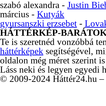
szabó alexandra
-
Justin Bie
március
-
Kutyák
gyursanszki erzsebet
-
Lova
HÁTTÉRKÉP-BARÁTO
Te is szeretnéd vonzóbbá te
háttérképek
segítségével, m
oldalon még méret szerint is
Láss neki és legyen egyedi 
© 2009-2024 Háttér24.hu – 