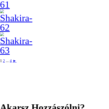
1
2
...
4
►
Akarsz Hozzászólni?