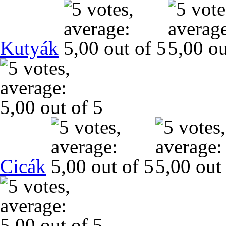
Kutyák
Cicák