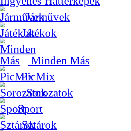
Ingyenes Háttérképek
Járművek
Játékok
Minden Más
PicMix
Sorozatok
Sport
Sztárok