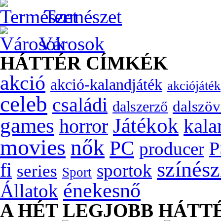
Természet
Városok
HÁTTÉR CÍMKÉK
akció
akció-kalandjáték
akciójáték
celeb
családi
dalszöv
dalszerző
games
Játékok
kala
horror
movies
nők
PC
P
producer
színés
fi
sportok
series
Sport
énekesnő
Állatok
A HÉT LEGJOBB HÁTT