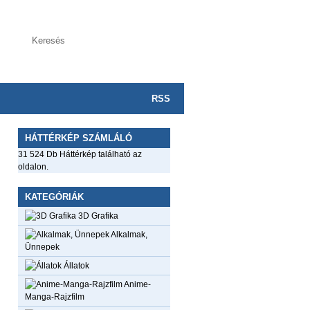
RSS
HÁTTÉRKÉP SZÁMLÁLÓ
31 524 Db Háttérkép található az
oldalon.
KATEGÓRIÁK
3D Grafika
Alkalmak,
Ünnepek
Állatok
Anime-
Manga-Rajzfilm