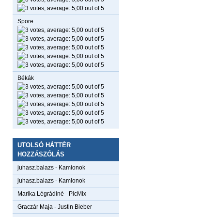
Spore
Békák
UTOLSÓ HÁTTÉR
HOZZÁSZÓLÁS
juhasz.balazs
-
Kamionok
juhasz.balazs
-
Kamionok
Marika Légrádiné
-
PicMix
Graczár Maja
-
Justin Bieber