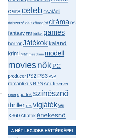
celeb
cars
családi
dráma
dalszövegíró
dalszerző
DS
games
fantasy
FPS
férfiak
Játékok
kaland
horror
modell
krimi
Mac
misztikum
movies
nők
PC
PS3
producer
PS2
PSP
romantikus
sci-fi
RPG
series
színésznő
sportok
Sport
vigjáték
thriller
Wii
TPS
énekesnő
X360
Állatok
A HÉT LEGJOBB HÁTTÉRKÉPEI