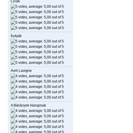
Cicák
Kutyák
Avril Lavigne
A Bárányok Harapnak