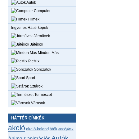
Autók
Computer
Filmek
Ingyenes Háttérképek
Járművek
Játékok
Minden Más
PicMix
Sorozatok
Sport
Sztárok
Természet
Városok
HÁTTÉR CÍMKÉK
akció
akció-kalandjáték
akciójáték
Autók
animációs
Animals