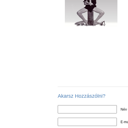
Akarsz Hozzászólni?
Név 
E-ma