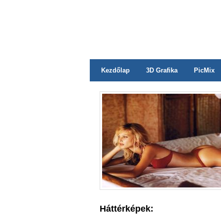
Kezdőlap
3D Grafika
PicMix
Háttérképek: