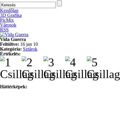
Kezdőlap
3D Grafika
PicMix
Városok
RSS
Vida Guerra
Feltöltve:
16 jan 10
Kategória:
Sztárok
Értékelés:
Háttérképek: