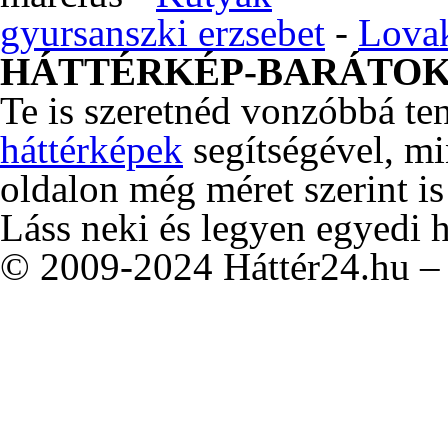
gyursanszki erzsebet
-
Lova
HÁTTÉRKÉP-BARÁTO
Te is szeretnéd vonzóbbá te
háttérképek
segítségével, m
oldalon még méret szerint is
Láss neki és legyen egyedi 
© 2009-2024 Háttér24.hu – 