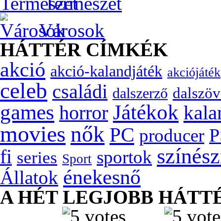
Természet
Városok
HÁTTÉR CÍMKÉK
akció
akció-kalandjáték
akciójáték
celeb
családi
dalszöv
dalszerző
games
Játékok
kala
horror
movies
nők
PC
P
producer
színés
fi
sportok
series
Sport
énekesnő
Állatok
A HÉT LEGJOBB HÁTT