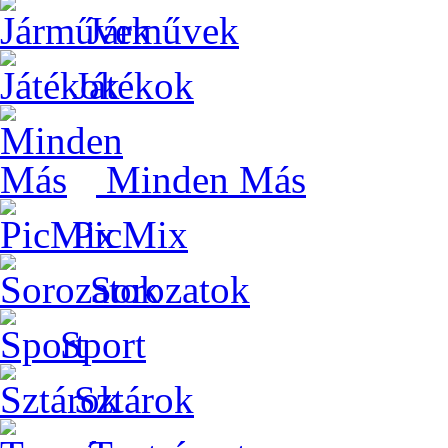
Járművek
Játékok
Minden Más
PicMix
Sorozatok
Sport
Sztárok