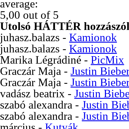
Utolsó HÁTTÉR hozzászól
juhasz.balazs
-
Kamionok
juhasz.balazs
-
Kamionok
Marika Légrádiné
-
PicMix
Graczár Maja
-
Justin Biebe
Graczár Maja
-
Justin Biebe
vadász beatrix
-
Justin Bieb
szabó alexandra
-
Justin Bie
szabó alexandra
-
Justin Bie
március
-
Kutyák