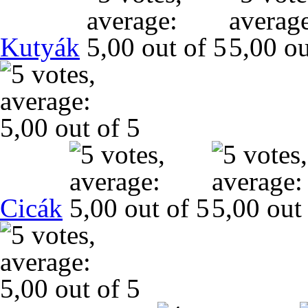
Kutyák
Cicák