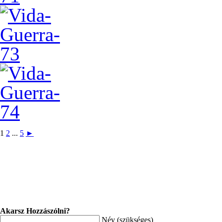
1
2
...
5
►
Akarsz Hozzászólni?
Név (szükséges)