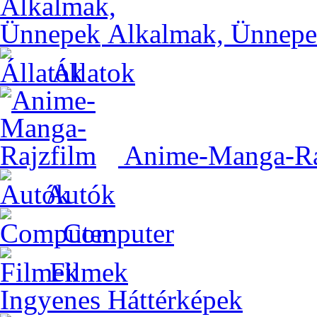
Alkalmak, Ünnep
Állatok
Anime-Manga-Ra
Autók
Computer
Filmek
Ingyenes Háttérképek