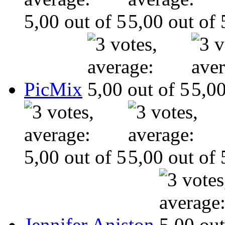
PicMix
Jennifer Aniston