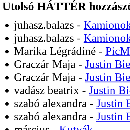
Utolsó HÁTTÉR hozzászó
juhasz.balazs
-
Kamiono
juhasz.balazs
-
Kamiono
Marika Légrádiné
-
PicM
Graczár Maja
-
Justin Bi
Graczár Maja
-
Justin Bi
vadász beatrix
-
Justin B
szabó alexandra
-
Justin 
szabó alexandra
-
Justin 
március
-
Kutyák