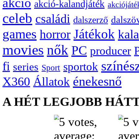
akció
akció-kalandjáték
akciójáté
celeb
családi
dalszö
dalszerző
games
Játékok
kal
horror
movies
nők
PC
producer
színés
fi
sportok
series
Sport
énekesnő
X360
Állatok
A HÉT LEGJOBB HÁT