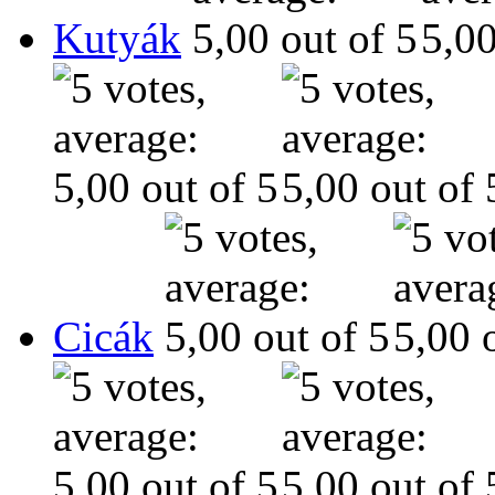
Kutyák
Cicák