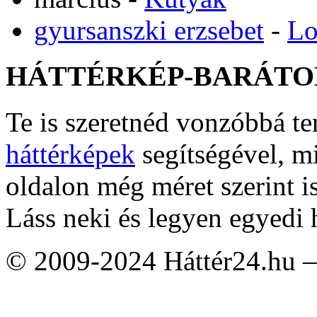
gyursanszki erzsebet
-
Lo
HÁTTÉRKÉP-BARÁTO
Te is szeretnéd vonzóbbá t
háttérképek
segítségével, m
oldalon még méret szerint i
Láss neki és legyen egyedi 
© 2009-2024 Háttér24.hu – 