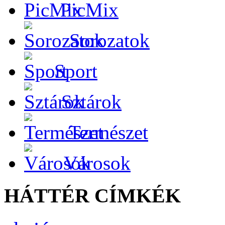
PicMix
Sorozatok
Sport
Sztárok
Természet
Városok
HÁTTÉR CÍMKÉK