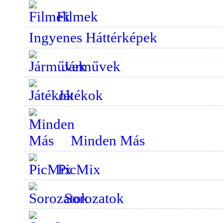
Filmek
Ingyenes Háttérképek
Járművek
Játékok
Minden Más
PicMix
Sorozatok