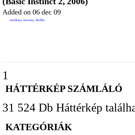
(Basic Instinct 2, 2006)
Added on 06 dec 09
,
,
erotikus
movies
thriller
1
HÁTTÉRKÉP SZÁMLÁLÓ
31 524 Db Háttérkép találha
KATEGÓRIÁK