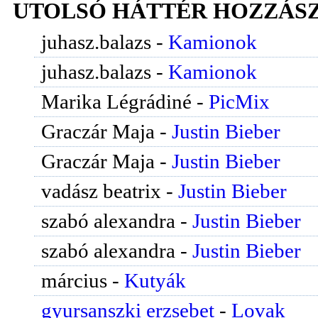
UTOLSÓ HÁTTÉR HOZZÁS
juhasz.balazs
-
Kamionok
juhasz.balazs
-
Kamionok
Marika Légrádiné
-
PicMix
Graczár Maja
-
Justin Bieber
Graczár Maja
-
Justin Bieber
vadász beatrix
-
Justin Bieber
szabó alexandra
-
Justin Bieber
szabó alexandra
-
Justin Bieber
március
-
Kutyák
gyursanszki erzsebet
-
Lovak