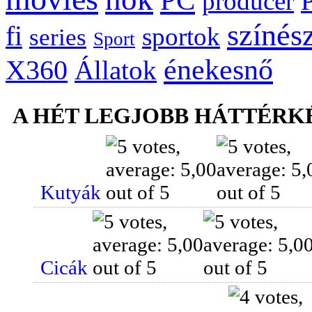
PC
producer
színés
fi
sportok
series
Sport
énekesnő
X360
Állatok
A HÉT LEGJOBB HÁTTÉRK
Kutyák
Cicák