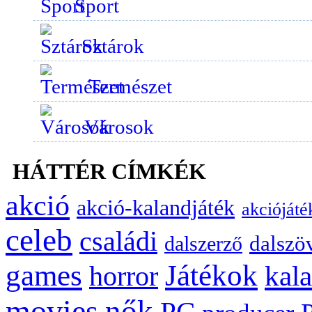
Sport
Sztárok
Természet
Városok
HÁTTÉR CÍMKÉK
akció
akció-kalandjáték
akciójáté
celeb
családi
dalszö
dalszerző
games
Játékok
kal
horror
movies
nők