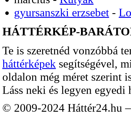
gyursanszki erzsebet
-
Lo
HÁTTÉRKÉP-BARÁTO
Te is szeretnéd vonzóbbá t
háttérképek
segítségével, m
oldalon még méret szerint i
Láss neki és legyen egyedi 
© 2009-2024 Háttér24.hu – 