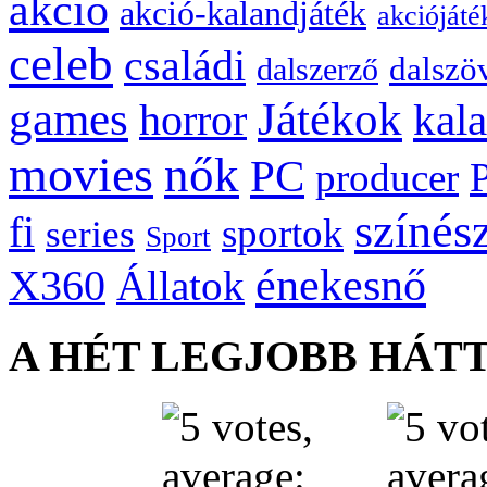
akció
akció-kalandjáték
akciójáté
celeb
családi
dalszö
dalszerző
games
Játékok
kal
horror
movies
nők
PC
producer
színés
fi
sportok
series
Sport
énekesnő
X360
Állatok
A HÉT LEGJOBB HÁT