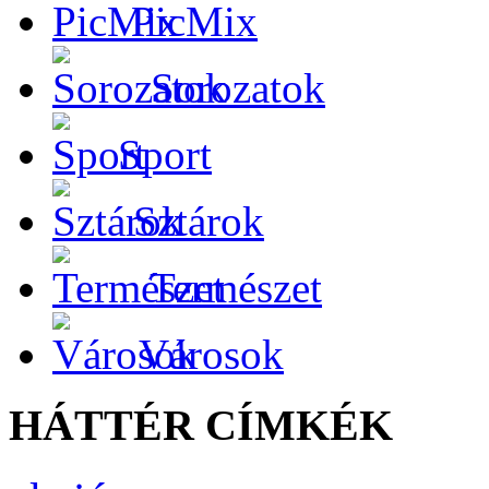
PicMix
Sorozatok
Sport
Sztárok
Természet
Városok
HÁTTÉR CÍMKÉK