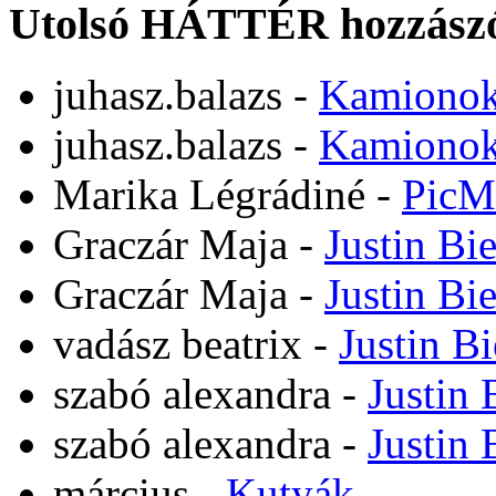
Utolsó HÁTTÉR hozzászó
juhasz.balazs
-
Kamiono
juhasz.balazs
-
Kamiono
Marika Légrádiné
-
PicM
Graczár Maja
-
Justin Bi
Graczár Maja
-
Justin Bi
vadász beatrix
-
Justin B
szabó alexandra
-
Justin 
szabó alexandra
-
Justin 
március
-
Kutyák