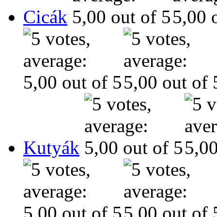
Cicák
Kutyák