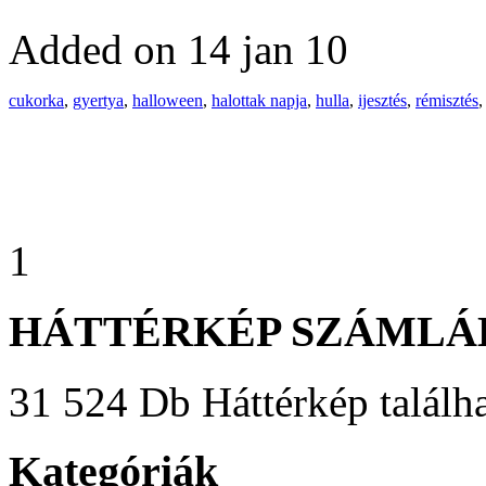
Added on 14 jan 10
cukorka
,
gyertya
,
halloween
,
halottak napja
,
hulla
,
ijesztés
,
rémisztés
1
HÁTTÉRKÉP SZÁMLÁ
31 524 Db Háttérkép találha
Kategóriák