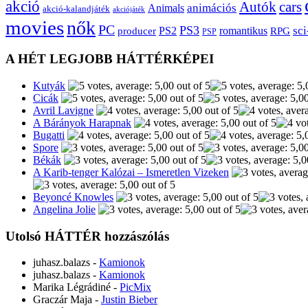
akció
Autók
cars
animációs
Animals
akció-kalandjáték
akciójáték
movies
nők
PC
PS3
sci
producer
PS2
romantikus
RPG
PSP
A HÉT LEGJOBB HÁTTÉRKÉPEI
Kutyák
Cicák
Avril Lavigne
A Bárányok Harapnak
Bugatti
Spore
Békák
A Karib-tenger Kalózai – Ismeretlen Vizeken
Beyoncé Knowles
Angelina Jolie
Utolsó HÁTTÉR hozzászólás
juhasz.balazs
-
Kamionok
juhasz.balazs
-
Kamionok
Marika Légrádiné
-
PicMix
Graczár Maja
-
Justin Bieber