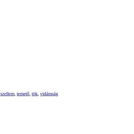
,
szellem
,
temető
,
tök
,
vidámság