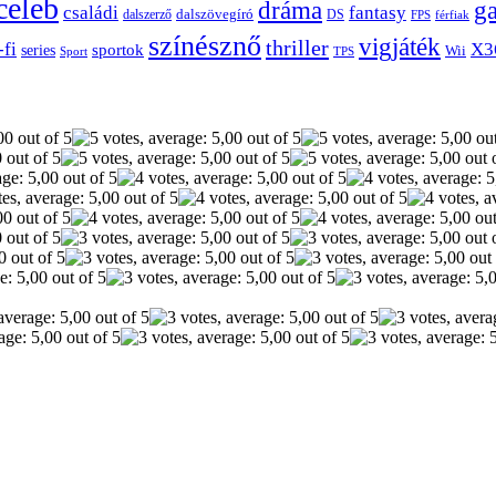
celeb
dráma
g
családi
fantasy
dalszerző
dalszövegíró
DS
FPS
férfiak
színésznő
vigjáték
thriller
-fi
X3
sportok
series
Wii
Sport
TPS