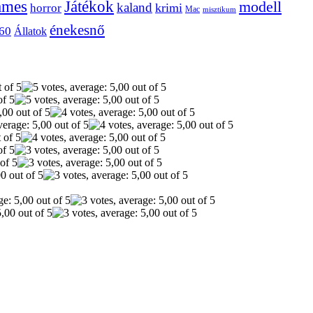
ames
Játékok
modell
kaland
krimi
horror
Mac
misztikum
énekesnő
60
Állatok