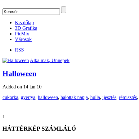
Kezdőlap
3D Grafika
PicMix
Városok
RSS
Alkalmak, Ünnepek
Halloween
Added on 14 jan 10
cukorka
,
gyertya
,
halloween
,
halottak napja
,
hulla
,
ijesztés
,
rémisztés
1
HÁTTÉRKÉP SZÁMLÁLÓ