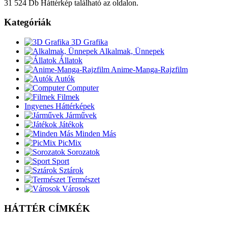
31 524 Db Háttérkép található az oldalon.
Kategóriák
3D Grafika
Alkalmak, Ünnepek
Állatok
Anime-Manga-Rajzfilm
Autók
Computer
Filmek
Ingyenes Háttérképek
Járművek
Játékok
Minden Más
PicMix
Sorozatok
Sport
Sztárok
Természet
Városok
HÁTTÉR CÍMKÉK