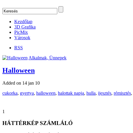
Kezdőlap
3D Grafika
PicMix
Városok
RSS
Alkalmak, Ünnepek
Halloween
Added on 14 jan 10
cukorka
,
gyertya
,
halloween
,
halottak napja
,
hulla
,
ijesztés
,
rémisztés
1
HÁTTÉRKÉP SZÁMLÁLÓ