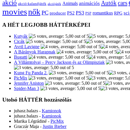
akció
Autók
cars
animációs
Animals
akció-kalandjáték
akciójáték
movies
nők
PC
PS3
sci
producer
PS2
romantikus
RPG
PSP
A HÉT LEGJOBB HÁTTÉRKÉPEI
Kutyák
Cicák
Avril Lavigne
A Bárányok Harapnak
Bugatti
A Villámtolvaj – Percy Jackson és az Olimpisziak
Kung Fu Panda 2.
PicMix
Jennifer Aniston
Spider-Man 3
Utolsó HÁTTÉR hozzászólás
juhasz.balazs
-
Kamionok
juhasz.balazs
-
Kamionok
Marika Légrádiné
-
PicMix
Graczár Maja
-
Justin Bieber