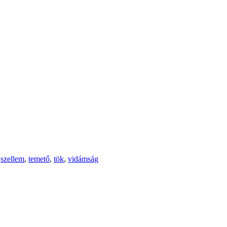
,
szellem
,
temető
,
tök
,
vidámság