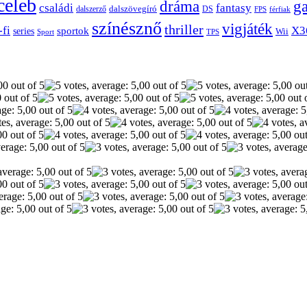
celeb
dráma
g
családi
fantasy
dalszerző
dalszövegíró
DS
FPS
férfiak
színésznő
vigjáték
thriller
-fi
X3
sportok
series
Wii
Sport
TPS