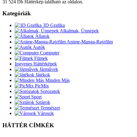
31 524 Db Háttérkép található az oldalon.
Kategóriák
3D Grafika
Alkalmak, Ünnepek
Állatok
Anime-Manga-Rajzfilm
Autók
Computer
Filmek
Ingyenes Háttérképek
Járművek
Játékok
Minden Más
PicMix
Sorozatok
Sport
Sztárok
Természet
Városok
HÁTTÉR CÍMKÉK