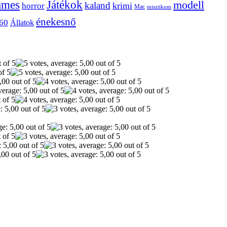
ames
Játékok
modell
kaland
krimi
horror
Mac
misztikum
énekesnő
60
Állatok