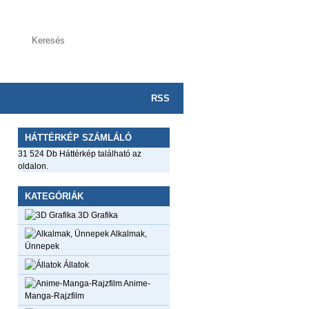
RSS
HÁTTÉRKÉP SZÁMLÁLÓ
31 524 Db Háttérkép található az
oldalon.
KATEGÓRIÁK
3D Grafika
Alkalmak,
Ünnepek
Állatok
Anime-
Manga-Rajzfilm