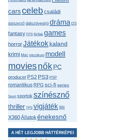
celeb
cars
családi
dráma
dalszövegíró
dalszerző
DS
games
fantasy
FPS
férfiak
Játékok
kaland
horror
modell
krimi
Mac
misztikum
movies
nők
PC
PS3
producer
PS2
PSP
romantikus
sci-fi
RPG
series
színésznő
sportok
Sport
vigjáték
thriller
Wii
TPS
énekesnő
X360
Állatok
A HÉT LEGJOBB HÁTTÉRKÉPEI