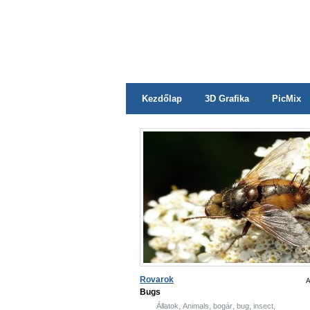
Kezdőlap
3D Grafika
PicMix
Rovarok
A
Bugs
,
,
,
,
,
Állatok
Animals
bogár
bug
insect