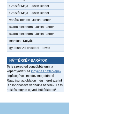
Graczár Maja
-
Justin Bieber
Graczár Maja
-
Justin Bieber
vadász beatrix
-
Justin Bieber
szabó alexandra
-
Justin Bieber
szabó alexandra
-
Justin Bieber
március
-
Kutyák
gyursanszki erzsebet
-
Lovak
HÁTTÉRKÉP-BARÁTOK
Te is szeretnéd vonzóbbá tenni a
képernyődet? Az
ingyenes háttérképek
segítségével, mindez megoldható.
Ráadásul az oldalon még méret szerint
is csoportosítva vannak a hátterek! Láss
neki és legyen egyedi háttérképed!