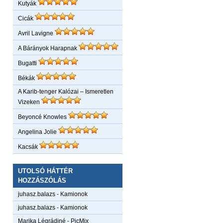
Kutyák
Cicák
Avril Lavigne
A Bárányok Harapnak
Bugatti
Békák
A Karib-tenger Kalózai – Ismeretlen
Vizeken
Beyoncé Knowles
Angelina Jolie
Kacsák
UTOLSÓ HÁTTÉR
HOZZÁSZÓLÁS
juhasz.balazs
-
Kamionok
juhasz.balazs
-
Kamionok
Marika Légrádiné
-
PicMix