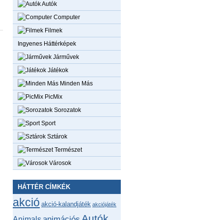
Autók
Computer
Filmek
Ingyenes Háttérképek
Járművek
Játékok
Minden Más
PicMix
Sorozatok
Sport
Sztárok
Természet
Városok
HÁTTÉR CÍMKÉK
akció
akció-kalandjáték
akciójáték
Autók
animációs
Animals