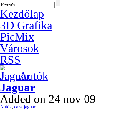
Kezdőlap
3D Grafika
PicMix
Városok
RSS
Autók
Jaguar
Added on 24 nov 09
Autók
,
cars
,
jaguar