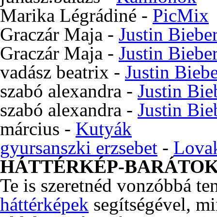
Marika Légrádiné
-
PicMix
Graczár Maja
-
Justin Biebe
Graczár Maja
-
Justin Biebe
vadász beatrix
-
Justin Bieb
szabó alexandra
-
Justin Bie
szabó alexandra
-
Justin Bie
március
-
Kutyák
gyursanszki erzsebet
-
Lova
HÁTTÉRKÉP-BARÁTO
Te is szeretnéd vonzóbbá te
háttérképek
segítségével, m