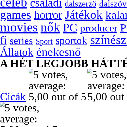
celeb
családi
dalszöv
dalszerző
games
Játékok
kala
horror
movies
nők
PC
P
producer
színés
fi
sportok
series
Sport
énekesnő
Állatok
A HÉT LEGJOBB HÁTT
Cicák