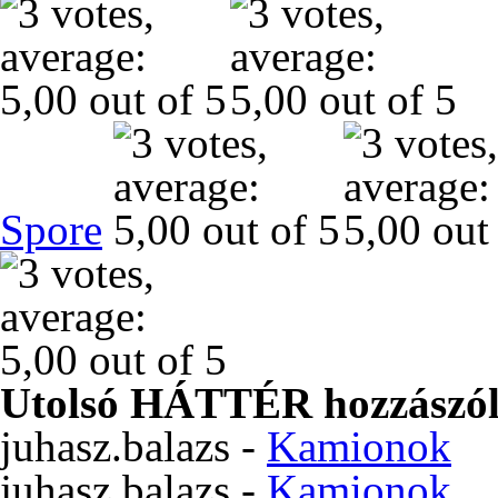
Spore
Utolsó HÁTTÉR hozzászól
juhasz.balazs
-
Kamionok
juhasz.balazs
-
Kamionok