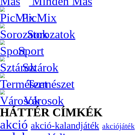
Minden Más
PicMix
Sorozatok
Sport
Sztárok
Természet
Városok
HÁTTÉR CÍMKÉK
akció
akció-kalandjáték
akciójáték