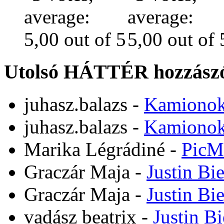
Utolsó HÁTTÉR hozzászó
juhasz.balazs
-
Kamiono
juhasz.balazs
-
Kamiono
Marika Légrádiné
-
PicM
Graczár Maja
-
Justin Bi
Graczár Maja
-
Justin Bi
vadász beatrix
-
Justin B