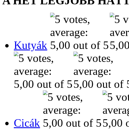
A HÉT LEGJOBB HÁT
Kutyák
Cicák