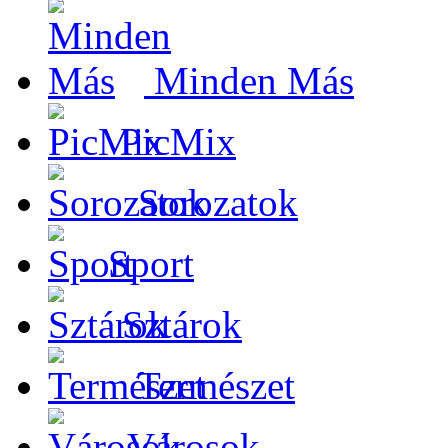
Minden Más
PicMix
Sorozatok
Sport
Sztárok
Természet
Városok