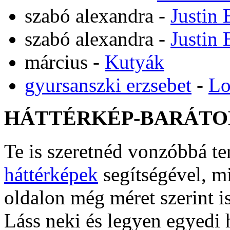
szabó alexandra
-
Justin 
szabó alexandra
-
Justin 
március
-
Kutyák
gyursanszki erzsebet
-
Lo
HÁTTÉRKÉP-BARÁTO
Te is szeretnéd vonzóbbá t
háttérképek
segítségével, m
oldalon még méret szerint i
Láss neki és legyen egyedi 