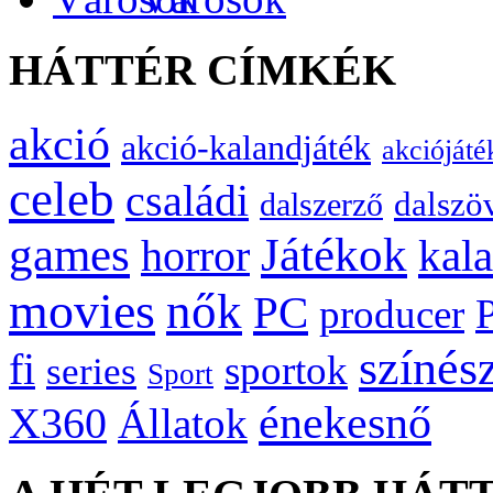
HÁTTÉR CÍMKÉK
akció
akció-kalandjáték
akciójáté
celeb
családi
dalszö
dalszerző
games
Játékok
kal
horror
movies
nők
PC
producer
színés
fi
sportok
series
Sport
énekesnő
X360
Állatok