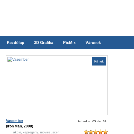
Kezdőlap
3D Grafika
PicMix
Városok
Filmek
Vasember
Added on 05 dec 09
(Iron Man, 2008)
,
,
,
akció
képregény
movies
sci-fi