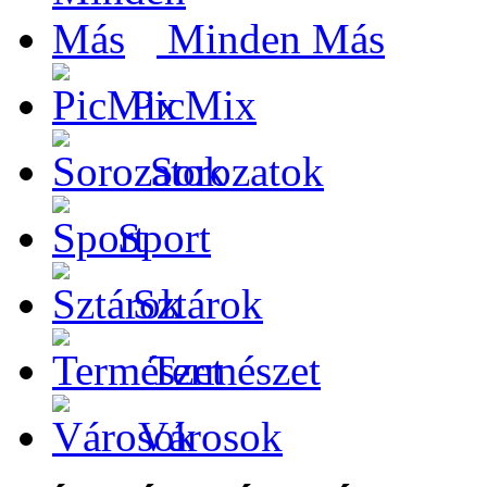
Minden Más
PicMix
Sorozatok
Sport
Sztárok
Természet
Városok