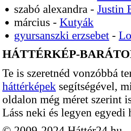
szabó alexandra
-
Justin 
március
-
Kutyák
gyursanszki erzsebet
-
Lo
HÁTTÉRKÉP-BARÁTO
Te is szeretnéd vonzóbbá t
háttérképek
segítségével, m
oldalon még méret szerint i
Láss neki és legyen egyedi 
© 2009-2024 Háttér24.hu – 