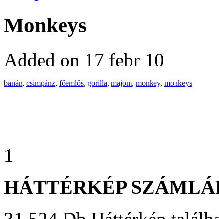
Monkeys
Added on 17 febr 10
banán
,
csimpánz
,
főemlős
,
gorilla
,
majom
,
monkey
,
monkeys
1
HÁTTÉRKÉP SZÁMLÁ
31 524 Db Háttérkép találha