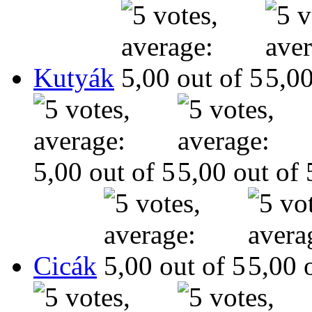
Kutyák
Cicák