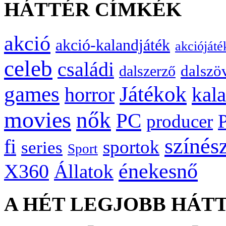
HÁTTÉR CÍMKÉK
akció
akció-kalandjáték
akciójáté
celeb
családi
dalszö
dalszerző
games
Játékok
kal
horror
movies
nők
PC
producer
színés
fi
sportok
series
Sport
énekesnő
X360
Állatok
A HÉT LEGJOBB HÁT