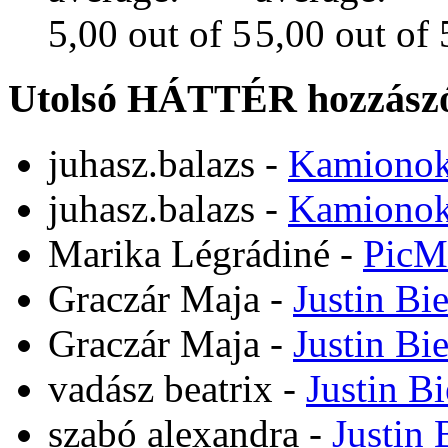
Utolsó HÁTTÉR hozzászó
juhasz.balazs
-
Kamiono
juhasz.balazs
-
Kamiono
Marika Légrádiné
-
PicM
Graczár Maja
-
Justin Bi
Graczár Maja
-
Justin Bi
vadász beatrix
-
Justin B
szabó alexandra
-
Justin 