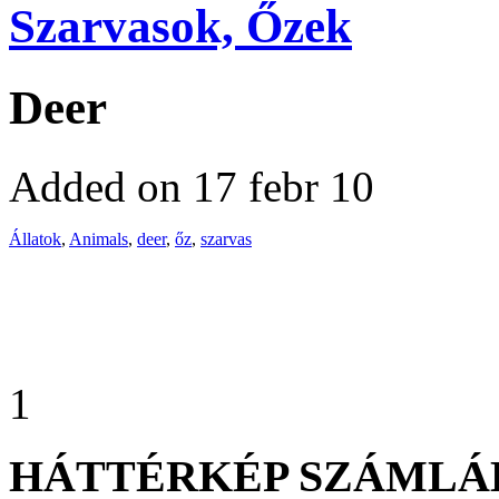
Szarvasok, Őzek
Deer
Added on 17 febr 10
Állatok
,
Animals
,
deer
,
őz
,
szarvas
1
HÁTTÉRKÉP SZÁMLÁ