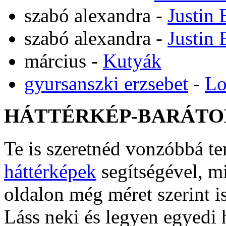
szabó alexandra
-
Justin 
szabó alexandra
-
Justin 
március
-
Kutyák
gyursanszki erzsebet
-
Lo
HÁTTÉRKÉP-BARÁTO
Te is szeretnéd vonzóbbá t
háttérképek
segítségével, m
oldalon még méret szerint i
Láss neki és legyen egyedi 