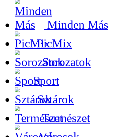
Minden Más
PicMix
Sorozatok
Sport
Sztárok
Természet
Városok