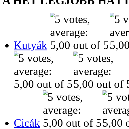
A HÉT LEGJOBB HÁT
Kutyák
Cicák