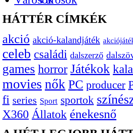
HÁTTÉR CÍMKÉK
akció
akció-kalandjáték
akciójáté
celeb
családi
dalszö
dalszerző
games
Játékok
kal
horror
movies
nők
PC
producer
színés
fi
sportok
series
Sport
énekesnő
X360
Állatok