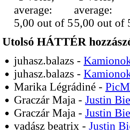
Utolsó HÁTTÉR hozzászó
juhasz.balazs
-
Kamiono
juhasz.balazs
-
Kamiono
Marika Légrádiné
-
PicM
Graczár Maja
-
Justin Bi
Graczár Maja
-
Justin Bi
vadász beatrix
-
Justin B