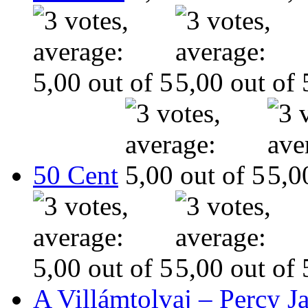
50 Cent
A Villámtolvaj – Percy J