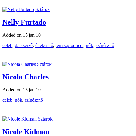
Sztárok
Nelly Furtado
Added on 15 jan 10
celeb
,
dalszerző
,
énekesnő
,
lemezproducer
,
nők
,
színésznő
Sztárok
Nicola Charles
Added on 15 jan 10
celeb
,
nők
,
színésznő
Sztárok
Nicole Kidman