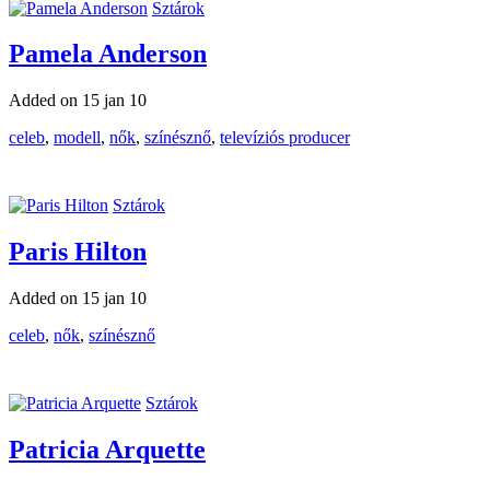
Sztárok
Pamela Anderson
Added on 15 jan 10
celeb
,
modell
,
nők
,
színésznő
,
televíziós producer
Sztárok
Paris Hilton
Added on 15 jan 10
celeb
,
nők
,
színésznő
Sztárok
Patricia Arquette