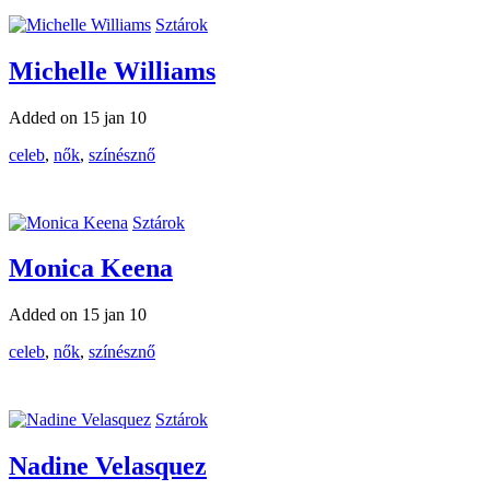
Sztárok
Michelle Williams
Added on 15 jan 10
celeb
,
nők
,
színésznő
Sztárok
Monica Keena
Added on 15 jan 10
celeb
,
nők
,
színésznő
Sztárok
Nadine Velasquez