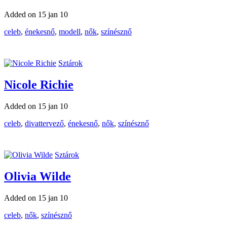
Added on 15 jan 10
celeb
,
énekesnő
,
modell
,
nők
,
színésznő
Sztárok
Nicole Richie
Added on 15 jan 10
celeb
,
divattervező
,
énekesnő
,
nők
,
színésznő
Sztárok
Olivia Wilde
Added on 15 jan 10
celeb
,
nők
,
színésznő