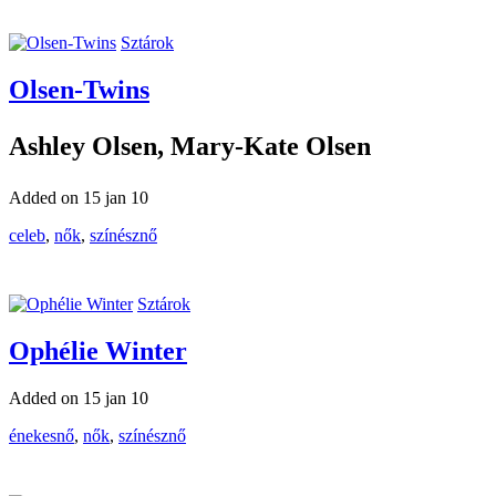
Sztárok
Olsen-Twins
Ashley Olsen, Mary-Kate Olsen
Added on 15 jan 10
celeb
,
nők
,
színésznő
Sztárok
Ophélie Winter
Added on 15 jan 10
énekesnő
,
nők
,
színésznő