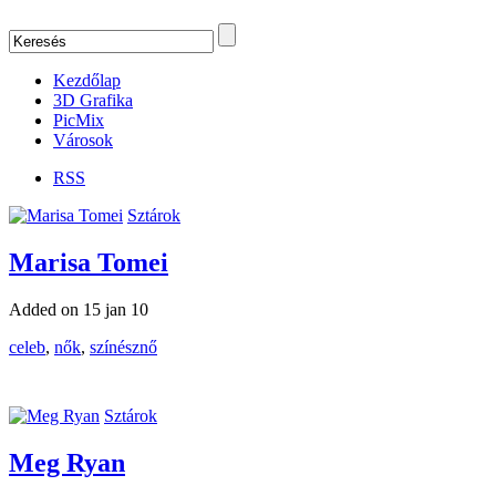
Kezdőlap
3D Grafika
PicMix
Városok
RSS
Sztárok
Marisa Tomei
Added on 15 jan 10
celeb
,
nők
,
színésznő
Sztárok
Meg Ryan