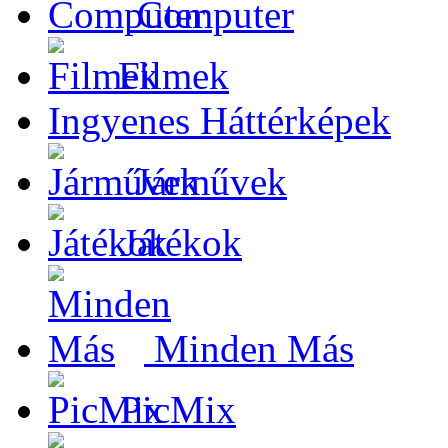
Computer
Filmek
Ingyenes Háttérképek
Járművek
Játékok
Minden Más
PicMix