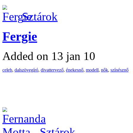
Sztárok
Fergie
Added on 13 jan 10
celeb
,
dalszövegíró
,
divattervező
,
énekesnő
,
modell
,
nők
,
színésznő
Sztárok