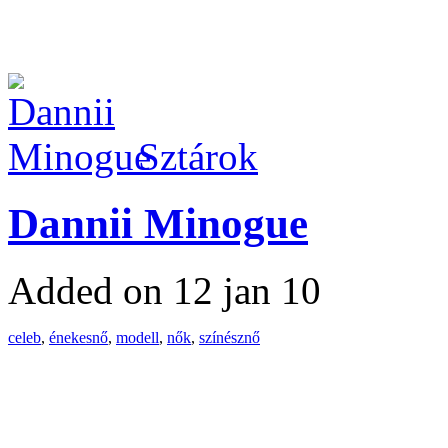
Sztárok
Dannii Minogue
Added on 12 jan 10
celeb
,
énekesnő
,
modell
,
nők
,
színésznő