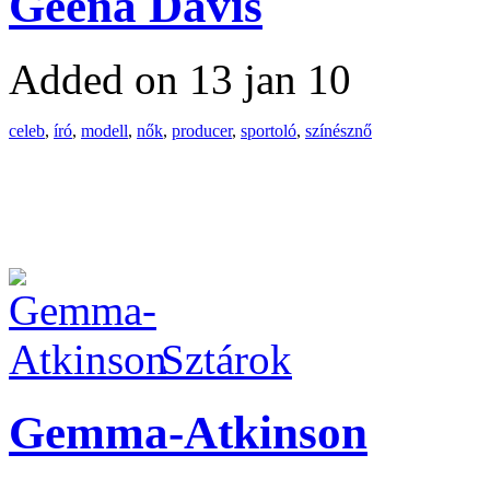
Geena Davis
Added on 13 jan 10
celeb
,
író
,
modell
,
nők
,
producer
,
sportoló
,
színésznő
Sztárok
Gemma-Atkinson