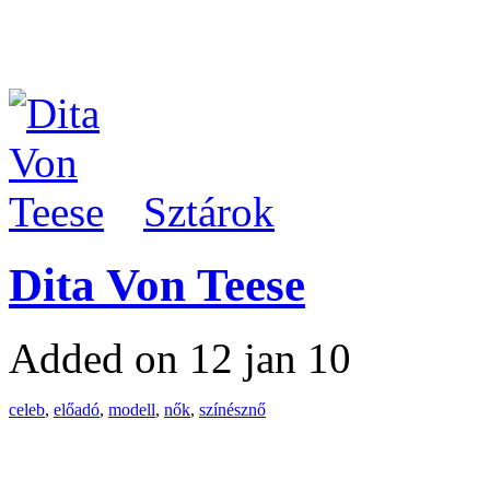
Sztárok
Dita Von Teese
Added on 12 jan 10
celeb
,
előadó
,
modell
,
nők
,
színésznő