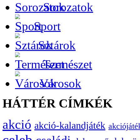
Sorozatok
Sport
Sztárok
Természet
Városok
HÁTTÉR CÍMKÉK
akció
akció-kalandjáték
akciójáté