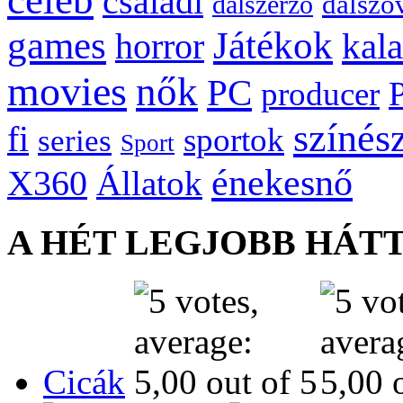
celeb
családi
dalszö
dalszerző
games
Játékok
kal
horror
movies
nők
PC
producer
színés
fi
sportok
series
Sport
énekesnő
X360
Állatok
A HÉT LEGJOBB HÁT
Cicák