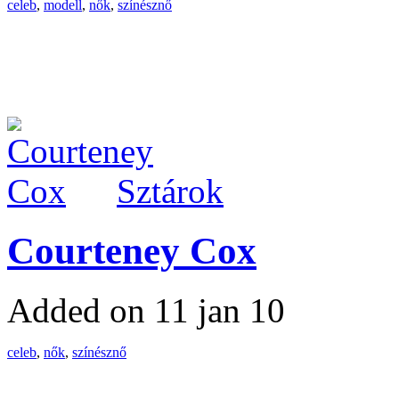
celeb
,
modell
,
nők
,
színésznő
Sztárok
Courteney Cox
Added on 11 jan 10
celeb
,
nők
,
színésznő