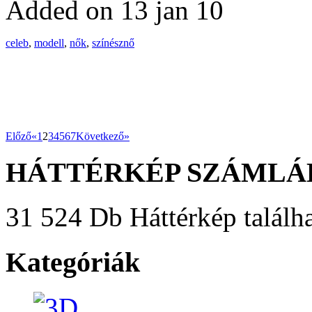
Added on 13 jan 10
celeb
,
modell
,
nők
,
színésznő
Előző«
1
2
3
4
5
6
7
Következő»
HÁTTÉRKÉP SZÁMLÁ
31 524 Db Háttérkép találha
Kategóriák