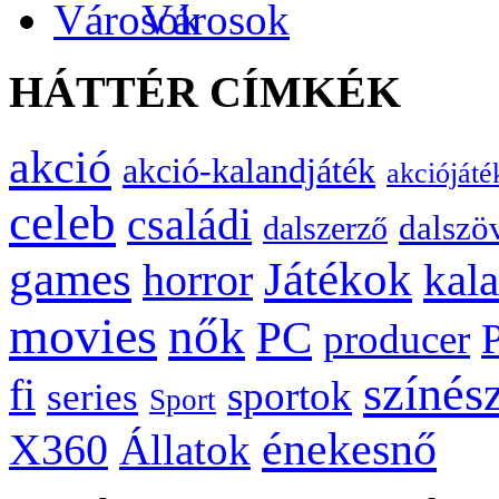
Városok
HÁTTÉR CÍMKÉK
akció
akció-kalandjáték
akciójáté
celeb
családi
dalszö
dalszerző
games
Játékok
kal
horror
movies
nők
PC
producer
színés
fi
sportok
series
Sport
énekesnő
X360
Állatok