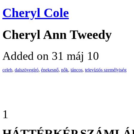
Cheryl Cole
Cheryl Ann Tweedy
Added on 31 máj 10
celeb
,
dalszövegíró
,
énekesnő
,
nők
,
táncos
,
televíziós személyiség
1
HÁTTÉRKÉP SZÁMLÁ