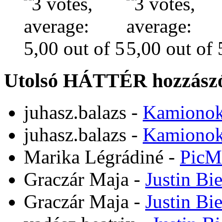
Utolsó HÁTTÉR hozzászó
juhasz.balazs
-
Kamiono
juhasz.balazs
-
Kamiono
Marika Légrádiné
-
PicM
Graczár Maja
-
Justin Bi
Graczár Maja
-
Justin Bi