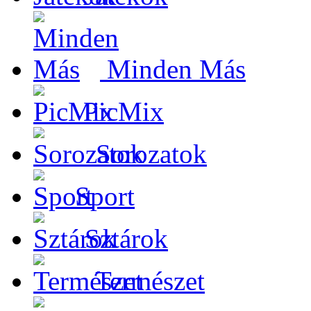
Minden Más
PicMix
Sorozatok
Sport
Sztárok
Természet