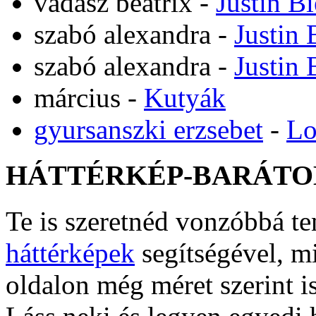
vadász beatrix
-
Justin B
szabó alexandra
-
Justin 
szabó alexandra
-
Justin 
március
-
Kutyák
gyursanszki erzsebet
-
Lo
HÁTTÉRKÉP-BARÁTO
Te is szeretnéd vonzóbbá t
háttérképek
segítségével, m
oldalon még méret szerint i