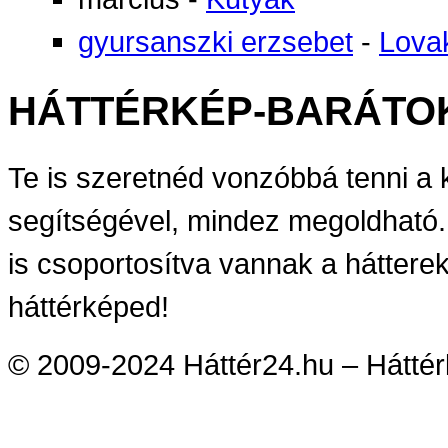
gyursanszki erzsebet
-
Lova
HÁTTÉRKÉP-BARÁTO
Te is szeretnéd vonzóbbá tenni a
segítségével, mindez megoldható.
is csoportosítva vannak a háttere
háttérképed!
© 2009-2024 Háttér24.hu – Háttérk