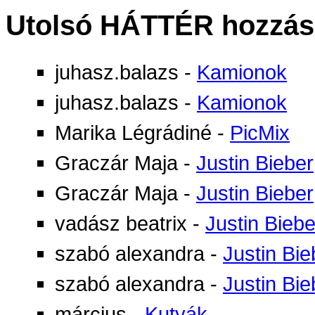
Utolsó HÁTTÉR hozzás
juhasz.balazs
-
Kamionok
juhasz.balazs
-
Kamionok
Marika Légrádiné
-
PicMix
Graczár Maja
-
Justin Bieber
Graczár Maja
-
Justin Bieber
vadász beatrix
-
Justin Biebe
szabó alexandra
-
Justin Bie
szabó alexandra
-
Justin Bie
március
-
Kutyák