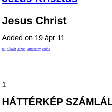
Jesus Christ
Added on 19 ápr 11
hit
,
húsvét
,
Jézus
,
karácsony
,
vallás
1
HÁTTÉRKÉP SZÁMLÁ