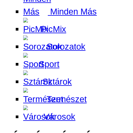
Minden Más
PicMix
Sorozatok
Sport
Sztárok
Természet
Városok