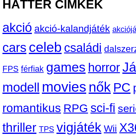
HÁTTÉR CÍMKÉK
akció
akció-kalandjáték
akciój
celeb
cars
családi
dalszer
games
Já
horror
FPS
férfiak
movies
nők
modell
PC
sci-fi
romantikus
RPG
ser
vigjáték
thriller
X3
Wii
TPS