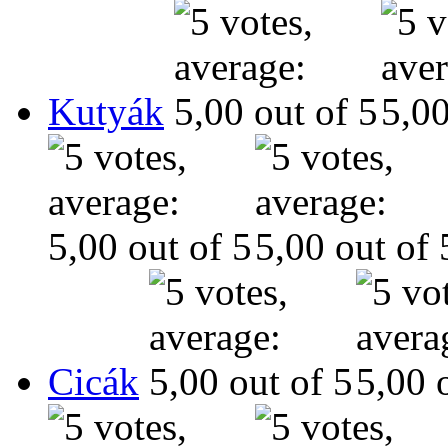
Kutyák
Cicák