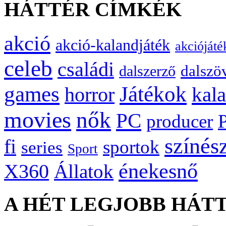
HÁTTÉR CÍMKÉK
akció
akció-kalandjáték
akciójáté
celeb
családi
dalszö
dalszerző
games
Játékok
kal
horror
movies
nők
PC
producer
színés
fi
sportok
series
Sport
énekesnő
X360
Állatok
A HÉT LEGJOBB HÁT