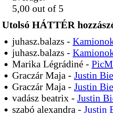
Utolsó HÁTTÉR hozzászó
juhasz.balazs
-
Kamiono
juhasz.balazs
-
Kamiono
Marika Légrádiné
-
PicM
Graczár Maja
-
Justin Bi
Graczár Maja
-
Justin Bi
vadász beatrix
-
Justin B
szabó alexandra
-
Justin 