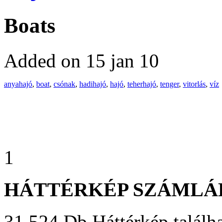
Boats
Added on 15 jan 10
anyahajó
,
boat
,
csónak
,
hadihajó
,
hajó
,
teherhajó
,
tenger
,
vitorlás
,
víz
1
HÁTTÉRKÉP SZÁMLÁ
31 524 Db Háttérkép találha