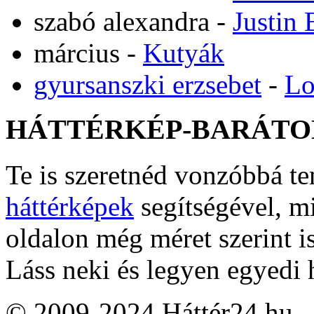
szabó alexandra
-
Justin 
március
-
Kutyák
gyursanszki erzsebet
-
Lo
HÁTTÉRKÉP-BARÁTO
Te is szeretnéd vonzóbbá t
háttérképek
segítségével, m
oldalon még méret szerint i
Láss neki és legyen egyedi 
© 2009-2024 Háttér24.hu – 