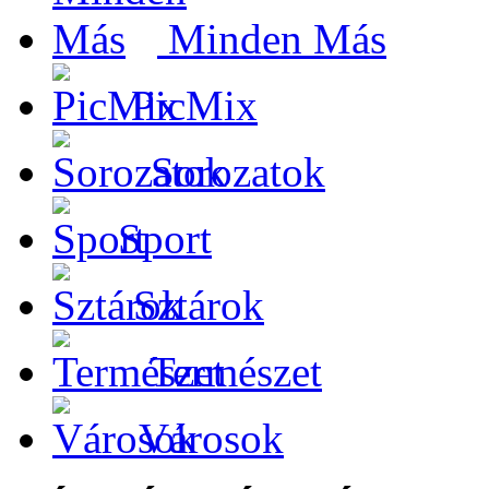
Minden Más
PicMix
Sorozatok
Sport
Sztárok
Természet
Városok