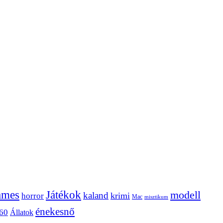
ames
Játékok
modell
kaland
krimi
horror
Mac
misztikum
énekesnő
60
Állatok