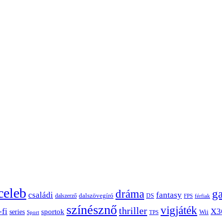
celeb
dráma
g
családi
fantasy
dalszerző
dalszövegíró
DS
FPS
férfiak
színésznő
vigjáték
thriller
-fi
X3
sportok
series
Wii
Sport
TPS