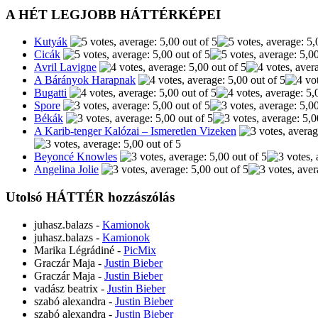
A HÉT LEGJOBB HÁTTÉRKÉPEI
Kutyák
Cicák
Avril Lavigne
A Bárányok Harapnak
Bugatti
Spore
Békák
A Karib-tenger Kalózai – Ismeretlen Vizeken
Beyoncé Knowles
Angelina Jolie
Utolsó HÁTTÉR hozzászólás
juhasz.balazs
-
Kamionok
juhasz.balazs
-
Kamionok
Marika Légrádiné
-
PicMix
Graczár Maja
-
Justin Bieber
Graczár Maja
-
Justin Bieber
vadász beatrix
-
Justin Bieber
szabó alexandra
-
Justin Bieber
szabó alexandra
-
Justin Bieber