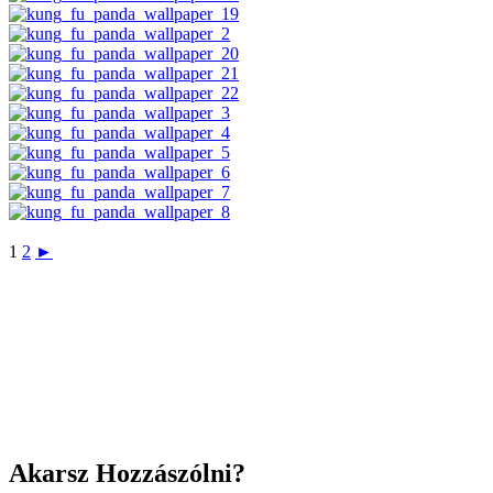
1
2
►
Akarsz Hozzászólni?