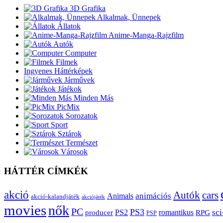
3D Grafika
Alkalmak, Ünnepek
Állatok
Anime-Manga-Rajzfilm
Autók
Computer
Filmek
Ingyenes Háttérképek
Járművek
Játékok
Minden Más
PicMix
Sorozatok
Sport
Sztárok
Természet
Városok
HÁTTÉR CÍMKÉK
akció
Autók
cars
animációs
Animals
akció-kalandjáték
akciójáték
movies
nők
PC
PS3
sci
producer
PS2
romantikus
RPG
PSP