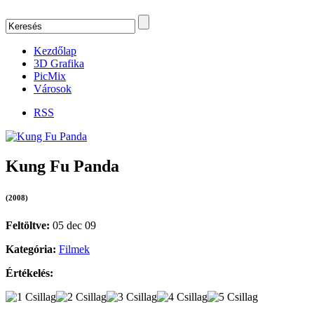
Kezdőlap
3D Grafika
PicMix
Városok
RSS
Kung Fu Panda
(2008)
Feltöltve:
05 dec 09
Kategória:
Filmek
Értékelés: