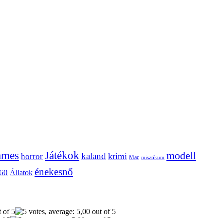
ames
Játékok
modell
kaland
krimi
horror
Mac
misztikum
énekesnő
60
Állatok