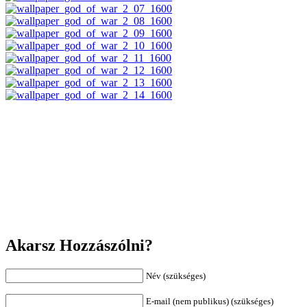
Akarsz Hozzászólni?
Név (szükséges)
E-mail (nem publikus) (szükséges)