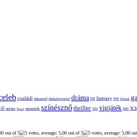
celeb
dráma
g
családi
fantasy
dalszerző
dalszövegíró
DS
FPS
férfiak
színésznő
vigjáték
thriller
-fi
X3
sportok
series
Wii
Sport
TPS