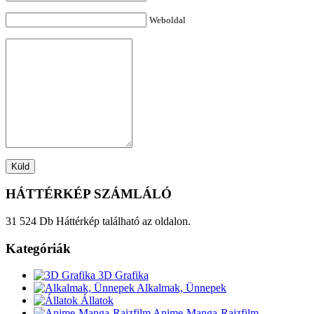
Weboldal
HÁTTÉRKÉP SZÁMLÁLÓ
31 524 Db Háttérkép található az oldalon.
Kategóriák
3D Grafika
Alkalmak, Ünnepek
Állatok
Anime-Manga-Rajzfilm