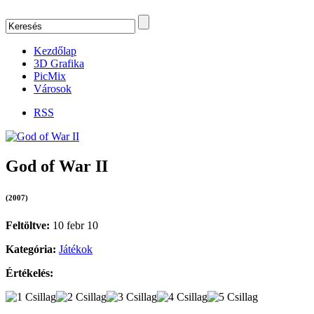
Kezdőlap
3D Grafika
PicMix
Városok
RSS
God of War II
(2007)
Feltöltve:
10 febr 10
Kategória:
Játékok
Értékelés: