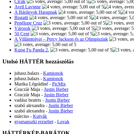
Cicák
Avril Lavigne
A Bárányok Harapnak
Bugatti
Penélope Cruz
Városok
50 Cent
A Villámtolvaj – Percy Jackson és az Olimpisziak
Kung Fu Panda 2.
Utolsó HÁTTÉR hozzászólás
juhasz.balazs
-
Kamionok
juhasz.balazs
-
Kamionok
Marika Légrádiné
-
PicMix
Graczár Maja
-
Justin Bieber
Graczár Maja
-
Justin Bieber
vadász beatrix
-
Justin Bieber
szabó alexandra
-
Justin Bieber
szabó alexandra
-
Justin Bieber
március
-
Kutyák
gyursanszki erzsebet
-
Lovak
HÁTTÉRKÉP-BARÁTOK