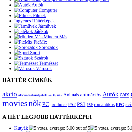
Autók
Computer
Filmek
Ingyenes Háttérképek
Járművek
Játékok
Minden Más
PicMix
Sorozatok
Sport
Sztárok
Természet
Városok
HÁTTÉR CÍMKÉK
akció
Autók
cars
animációs
Animals
akció-kalandjáték
akciójáték
movies
nők
PC
PS3
sci
producer
PS2
romantikus
RPG
PSP
A HÉT LEGJOBB HÁTTÉRKÉPEI
Kutyák