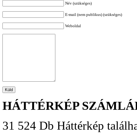
Név (szükséges)
E-mail (nem publikus) (szükséges)
Weboldal
HÁTTÉRKÉP SZÁMLÁ
31 524 Db Háttérkép találha