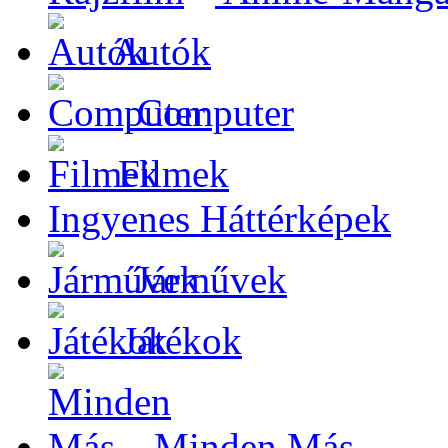
Autók
Computer
Filmek
Ingyenes Háttérképek
Járművek
Játékok
Minden Más