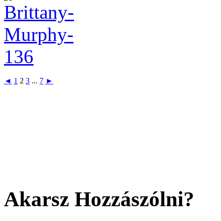
◄
1
2
3
...
7
►
Akarsz Hozzászólni?