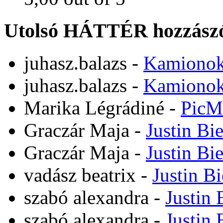
Utolsó HÁTTÉR hozzászó
juhasz.balazs
-
Kamiono
juhasz.balazs
-
Kamiono
Marika Légrádiné
-
PicM
Graczár Maja
-
Justin Bi
Graczár Maja
-
Justin Bi
vadász beatrix
-
Justin B
szabó alexandra
-
Justin 
szabó alexandra
-
Justin 