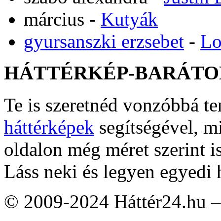
március
-
Kutyák
gyursanszki erzsebet
-
Lo
HÁTTÉRKÉP-BARÁTO
Te is szeretnéd vonzóbbá t
háttérképek
segítségével, m
oldalon még méret szerint i
Láss neki és legyen egyedi 
© 2009-2024 Háttér24.hu – 