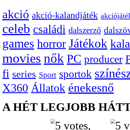
akció
akció-kalandjáték
akciójáté
celeb
családi
dalszö
dalszerző
games
Játékok
kal
horror
movies
nők
PC
producer
színés
fi
sportok
series
Sport
énekesnő
X360
Állatok
A HÉT LEGJOBB HÁT