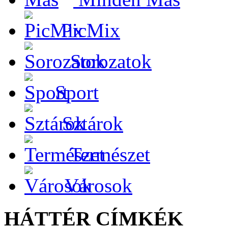
PicMix
Sorozatok
Sport
Sztárok
Természet
Városok
HÁTTÉR CÍMKÉK