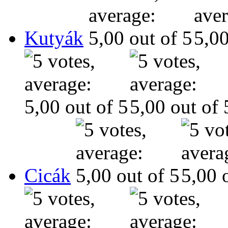
Kutyák
Cicák