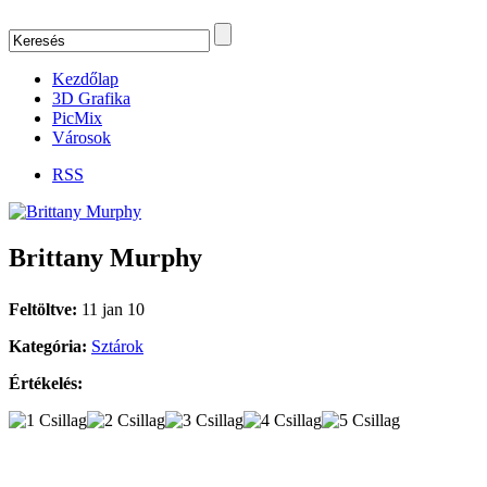
Kezdőlap
3D Grafika
PicMix
Városok
RSS
Brittany Murphy
Feltöltve:
11 jan 10
Kategória:
Sztárok
Értékelés: