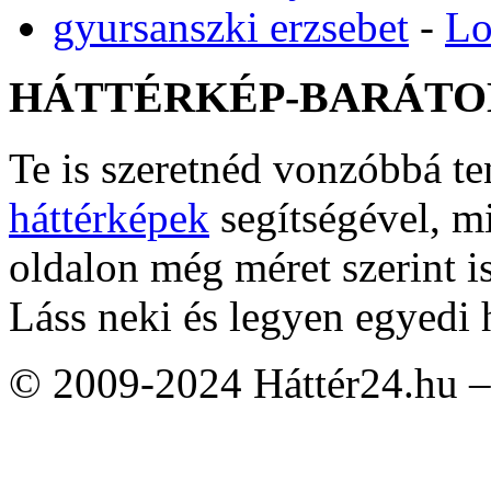
gyursanszki erzsebet
-
Lo
HÁTTÉRKÉP-BARÁTO
Te is szeretnéd vonzóbbá t
háttérképek
segítségével, m
oldalon még méret szerint i
Láss neki és legyen egyedi 
© 2009-2024 Háttér24.hu – 