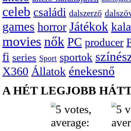
celeb
családi
dalszö
dalszerző
games
Játékok
kal
horror
movies
nők
PC
producer
színés
fi
sportok
series
Sport
énekesnő
X360
Állatok
A HÉT LEGJOBB HÁT