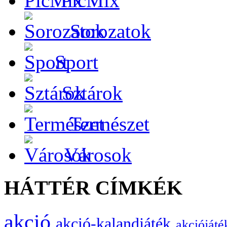
PicMix
Sorozatok
Sport
Sztárok
Természet
Városok
HÁTTÉR CÍMKÉK
akció
akció-kalandjáték
akciójáté