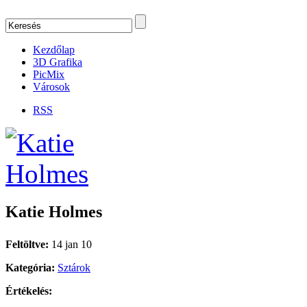
Kezdőlap
3D Grafika
PicMix
Városok
RSS
Katie Holmes
Feltöltve:
14 jan 10
Kategória:
Sztárok
Értékelés: