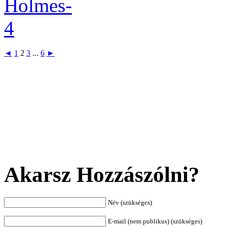
◄
1
2
3
...
6
►
Akarsz Hozzászólni?
Név (szükséges)
E-mail (nem publikus) (szükséges)