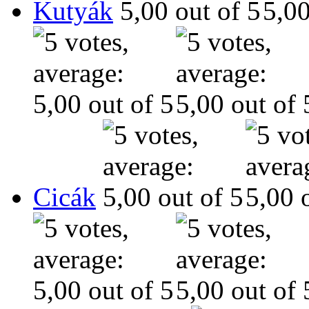
Kutyák
Cicák