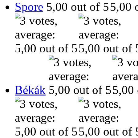
Spore
Békák