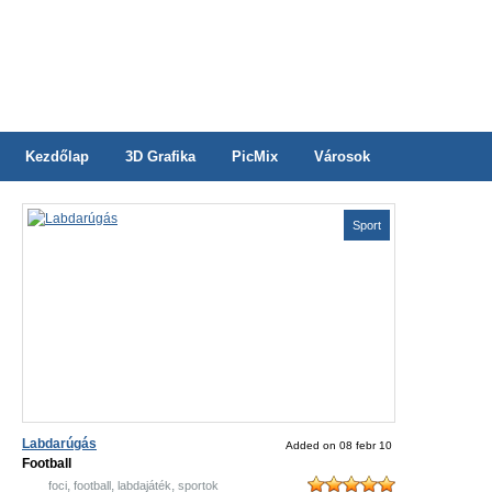
Kezdőlap
3D Grafika
PicMix
Városok
Sport
Labdarúgás
Added on 08 febr 10
Football
,
,
,
foci
football
labdajáték
sportok