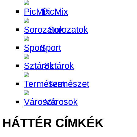
PicMix
Sorozatok
Sport
Sztárok
Természet
Városok
HÁTTÉR CÍMKÉK