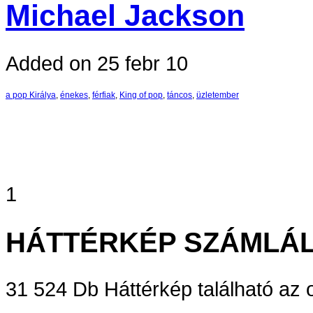
Michael Jackson
Added on 25 febr 10
a pop Királya
,
énekes
,
férfiak
,
King of pop
,
táncos
,
üzletember
1
HÁTTÉRKÉP SZÁMLÁ
31 524 Db Háttérkép található az o