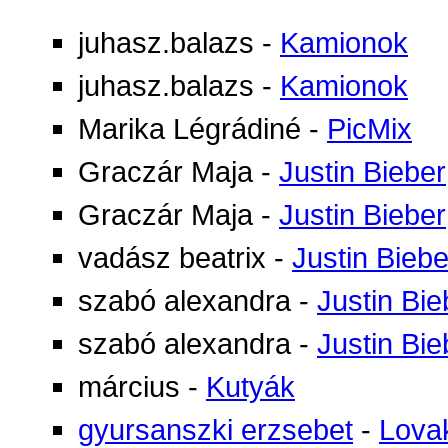
juhasz.balazs
-
Kamionok
juhasz.balazs
-
Kamionok
Marika Légrádiné
-
PicMix
Graczár Maja
-
Justin Bieber
Graczár Maja
-
Justin Bieber
vadász beatrix
-
Justin Biebe
szabó alexandra
-
Justin Bie
szabó alexandra
-
Justin Bie
március
-
Kutyák
gyursanszki erzsebet
-
Lova