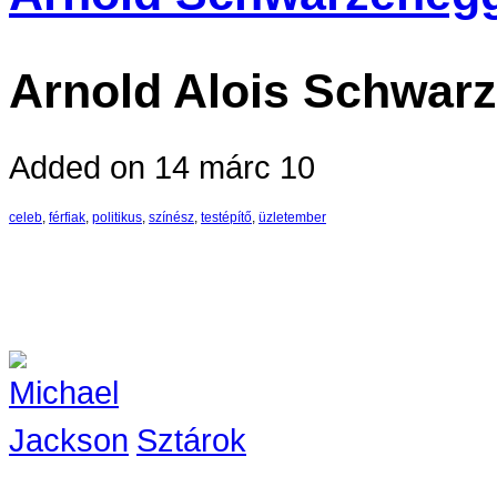
Arnold Alois Schwar
Added on 14 márc 10
celeb
,
férfiak
,
politikus
,
színész
,
testépítő
,
üzletember
Sztárok