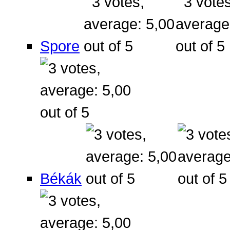
Spore
Békák