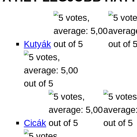
Kutyák
Cicák