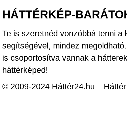
HÁTTÉRKÉP-BARÁTO
Te is szeretnéd vonzóbbá tenni a
segítségével, mindez megoldható.
is csoportosítva vannak a háttere
háttérképed!
© 2009-2024 Háttér24.hu – Háttérk