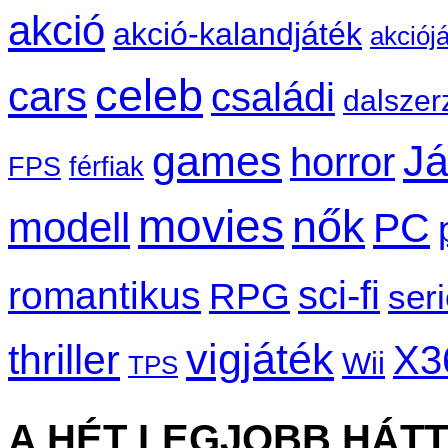
akció
akció-kalandjáték
akciój
celeb
cars
családi
dalszer
games
Já
horror
FPS
férfiak
movies
nők
modell
PC
sci-fi
romantikus
RPG
ser
vigjáték
thriller
X3
Wii
TPS
A HÉT LEGJOBB HÁT