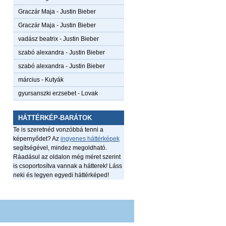
Graczár Maja
-
Justin Bieber
Graczár Maja
-
Justin Bieber
vadász beatrix
-
Justin Bieber
szabó alexandra
-
Justin Bieber
szabó alexandra
-
Justin Bieber
március
-
Kutyák
gyursanszki erzsebet
-
Lovak
HÁTTÉRKÉP-BARÁTOK
Te is szeretnéd vonzóbbá tenni a
képernyődet? Az
ingyenes háttérképek
segítségével, mindez megoldható.
Ráadásul az oldalon még méret szerint
is csoportosítva vannak a hátterek! Láss
neki és legyen egyedi háttérképed!