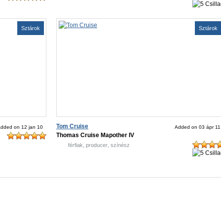
Sztárok
Sztárok
Tom Cruise
dded on 12 jan 10
Added on 03 ápr 11
Thomas Cruise Mapother IV
,
,
férfiak
producer
színész