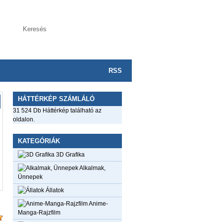
RSS
HÁTTÉRKÉP SZÁMLÁLÓ
31 524 Db Háttérkép található az
oldalon.
KATEGÓRIÁK
3D Grafika
Alkalmak,
Ünnepek
Állatok
Anime-
Manga-Rajzfilm