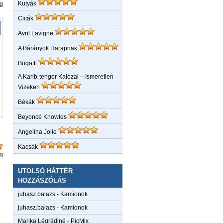
Kutyák
Cicák
Avril Lavigne
A Bárányok Harapnak
Bugatti
A Karib-tenger Kalózai – Ismeretlen
Vizeken
Békák
Beyoncé Knowles
Angelina Jolie
Kacsák
UTOLSÓ HÁTTÉR
HOZZÁSZÓLÁS
juhasz.balazs
-
Kamionok
juhasz.balazs
-
Kamionok
Marika Légrádiné
-
PicMix