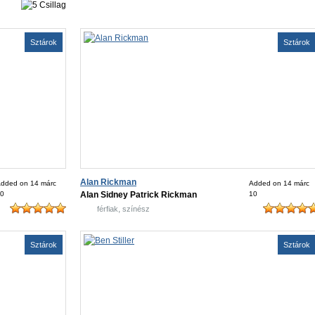
Sztárok
Sztárok
Alan Rickman
dded on 14 márc
Added on 14 márc
0
Alan Sidney Patrick Rickman
10
,
férfiak
színész
Sztárok
Sztárok