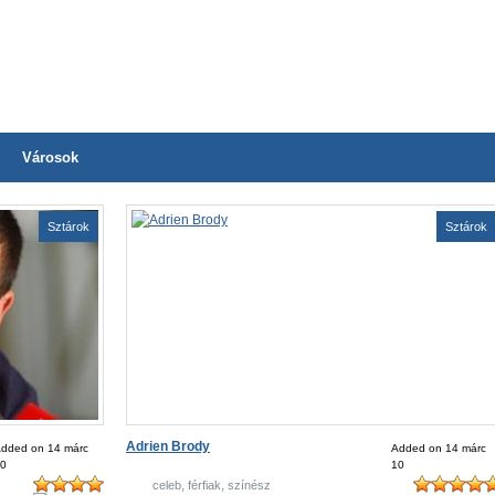
Városok
Sztárok
Sztárok
Adrien Brody
dded on 14 márc
Added on 14 márc
0
10
,
,
celeb
férfiak
színész