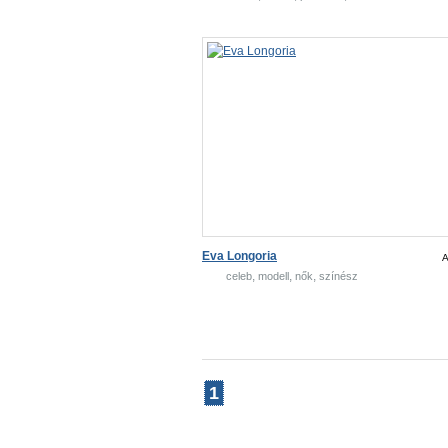
Eva Longoria
A
,
,
,
celeb
modell
nők
színész
1