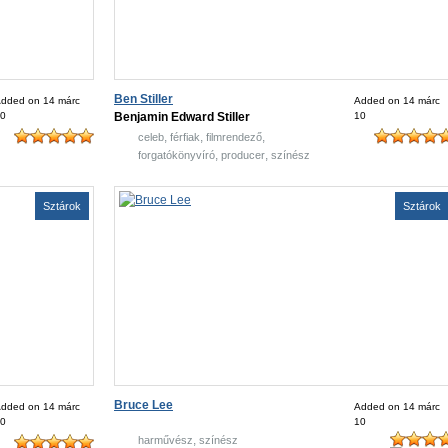
Ben Stiller
dded on 14 márc
Added on 14 márc
0
Benjamin Edward Stiller
10
,
,
,
celeb
férfiak
filmrendező
,
,
forgatókönyvíró
producer
színész
Sztárok
Sztárok
Bruce Lee
dded on 14 márc
Added on 14 márc
0
10
,
harművész
színész