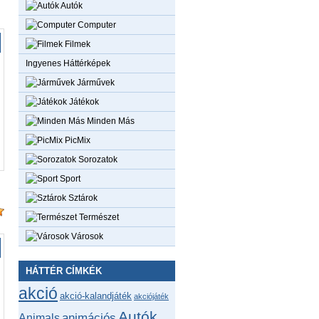
Autók
Computer
Filmek
Ingyenes Háttérképek
Járművek
Játékok
Minden Más
PicMix
Sorozatok
Sport
Sztárok
Természet
Városok
HÁTTÉR CÍMKÉK
akció
akció-kalandjáték
akciójáték
Autók
animációs
Animals