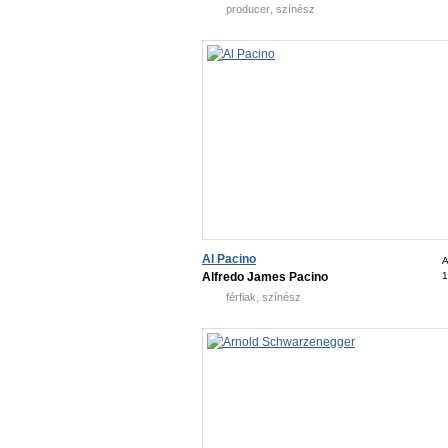
,
producer
színész
Al Pacino
A
Alfredo James Pacino
1
,
férfiak
színész