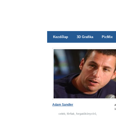
Kezdőlap
3D Grafika
PicMix
Adam Sandler
A
1
,
,
,
celeb
férfiak
forgatókönyvíró