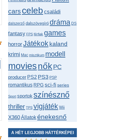
celeb
cars
családi
dráma
dalszövegíró
dalszerző
DS
games
fantasy
FPS
férfiak
Játékok
kaland
horror
modell
krimi
Mac
misztikum
movies
nők
PC
PS3
producer
PS2
PSP
romantikus
sci-fi
RPG
series
színésznő
sportok
Sport
vigjáték
thriller
Wii
TPS
énekesnő
X360
Állatok
A HÉT LEGJOBB HÁTTÉRKÉPEI