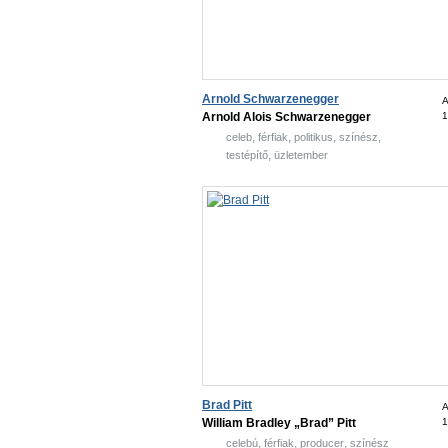
Arnold Schwarzenegger
A
Arnold Alois Schwarzenegger
1
,
,
,
,
celeb
férfiak
politikus
színész
,
testépítő
üzletember
Brad Pitt
A
William Bradley „Brad” Pitt
1
,
,
,
celebú
férfiak
producer
színész