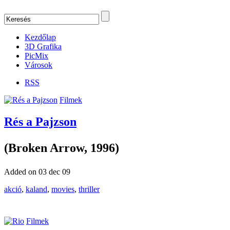
Kezdőlap
3D Grafika
PicMix
Városok
RSS
Filmek
Rés a Pajzson
(Broken Arrow, 1996)
Added on 03 dec 09
akció
,
kaland
,
movies
,
thriller
Filmek