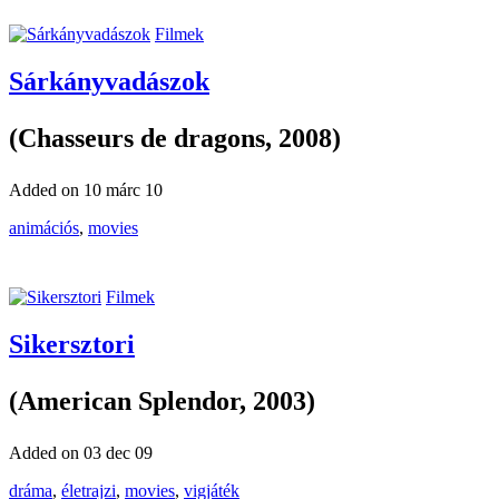
Filmek
Sárkányvadászok
(Chasseurs de dragons, 2008)
Added on 10 márc 10
animációs
,
movies
Filmek
Sikersztori
(American Splendor, 2003)
Added on 03 dec 09
dráma
,
életrajzi
,
movies
,
vigjáték