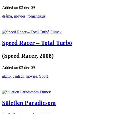
Added on 03 dec 09
dráma
,
movies
,
romantikus
Filmek
Speed Racer – Totál Turbó
(Speed Racer, 2008)
Added on 03 dec 09
akció
,
családi
,
movies
,
Sport
Filmek
Sületlen Paradicsom