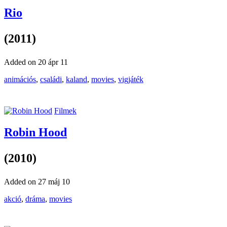
Rio
(2011)
Added on 20 ápr 11
animációs
,
családi
,
kaland
,
movies
,
vigjáték
Filmek
Robin Hood
(2010)
Added on 27 máj 10
akció
,
dráma
,
movies