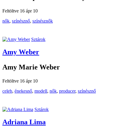
Feltöltve 16 ápr 10
nők
,
színésznő
,
színésznők
Sztárok
Amy Weber
Amy Marie Weber
Feltöltve 16 ápr 10
celeb
,
énekesnő
,
modell
,
nők
,
producer
,
színésznő
Sztárok
Adriana Lima