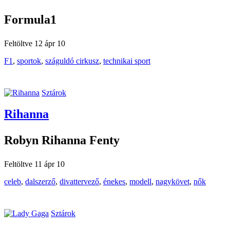
Formula1
Feltöltve 12 ápr 10
F1
,
sportok
,
száguldó cirkusz
,
technikai sport
Sztárok
Rihanna
Robyn Rihanna Fenty
Feltöltve 11 ápr 10
celeb
,
dalszerző
,
divattervező
,
énekes
,
modell
,
nagykövet
,
nők
Sztárok