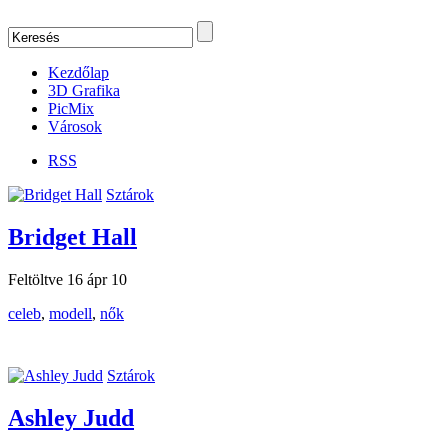
Kezdőlap
3D Grafika
PicMix
Városok
RSS
Sztárok
Bridget Hall
Feltöltve 16 ápr 10
celeb
,
modell
,
nők
Sztárok
Ashley Judd