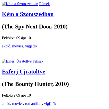
Filmek
Kém a Szomszédban
(The Spy Next Door, 2010)
Feltöltve 09 ápr 10
akció
,
movies
,
vigjáték
Filmek
Exférj Újratöltve
(The Bounty Hunter, 2010)
Feltöltve 09 ápr 10
akció
,
movies
,
romantikus
,
vigjáték