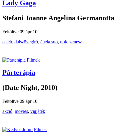
Lady Gaga
Stefani Joanne Angelina Germanotta
Feltöltve 09 ápr 10
celeb
,
dalszövegíró
,
énekesnő
,
nők
,
zenész
Filmek
Párterápia
(Date Night, 2010)
Feltöltve 09 ápr 10
akció
,
movies
,
vigjáték
Filmek