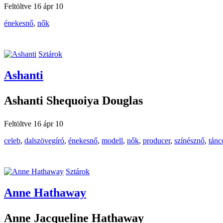
Feltöltve 16 ápr 10
énekesnő
,
nők
Sztárok
Ashanti
Ashanti Shequoiya Douglas
Feltöltve 16 ápr 10
celeb
,
dalszövegíró
,
énekesnő
,
modell
,
nők
,
producer
,
színésznő
,
tánc
Sztárok
Anne Hathaway
Anne Jacqueline Hathaway